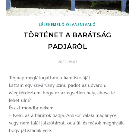
LÉLEKEMELŐ OLVASNIVALÓ
TÖRTÉNET A BARÁTSÁG
PADJÁRÓL
2022-08-01
Tegnap meglátogattam a fiam iskoláját.
Láttam egy szivárvány színű padot az udvaron.
Megkérdeztem, hogy ez az egyetlen hely, ahova le
lehet ülni?
És azt mondta nekem:
– Nem, az a barátok padja. Amikor valaki magányos,
vagy nem talál játszótársat, oda ül, és mások meghívják,
hogy játsszanak vele.