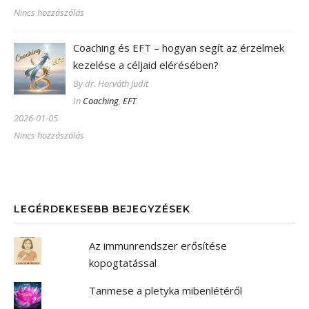
Nincs hozzászólás
Coaching és EFT – hogyan segít az érzelmek
kezelése a céljaid elérésében?
By dr. Horváth Judit
In
Coaching
,
EFT
2026-01-05
Nincs hozzászólás
LEGÉRDEKESEBB BEJEGYZÉSEK
Az immunrendszer erősítése
kopogtatással
Tanmese a pletyka mibenlétéről