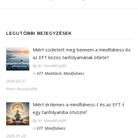
LEGUTÓBBI BEJEGYZÉSEK
Miért született meg bennem a mindfulness és
az EFT közös tanfolyamának ötlete?
By dr. Horváth Judit
In
EFT
,
Meditáció
,
Mindfulness
2026-02-27
Nincs hozzászólás
Miért érdemes a mindfulness-t és az EFT-t
egy tanfolyamba ötvözni?
By dr. Horváth Judit
In
EFT
,
Mindfulness
2026-01-20