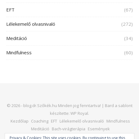
EFT
(67)
Lélekemelő olvasnivaló
(272)
Meditáció
(34)
Mindfulness
(60)
© 2026 - blog.dr.Szőkék.hu Minden jog fenntartva! |
Bard a sablont
készítette:
WP Royal
.
Kezdőlap
Coaching
EFT
Lélekemelő olvasnivaló
Mindfulness
Meditáció
Bach-virágterápia
Események
Kapcsolat – dr. Horváth Judit
Honlap
Privacy & Cookies: This site uses cookies. By continuing to use this