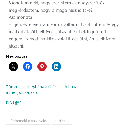
Mondtam neki, hogy szerintem ez nagyszerű, és
megkérdeztem, hogy ő maga használta-e?
Azt mondta:
– Igen, év elején, amikor új voltam itt. Ott ültem és egy
másik diák jött, elhívott játszani. Ez boldoggá tett
engem. És most ha látok valakit ott ülni, én is elhívom
játszani.
Megosztás:
Történet a megbánásról és
A baba
a megbocsátásról
Ki vagy?
lélekemelő olvasnivaló
történet