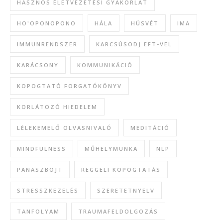
HASZNOS ÉLETVEZETÉSI GYAKORLAT
HO'OPONOPONO
HÁLA
HÚSVÉT
IMA
IMMUNRENDSZER
KARCSÚSODJ EFT-VEL
KARÁCSONY
KOMMUNIKÁCIÓ
KOPOGTATÓ FORGATÓKÖNYV
KORLÁTOZÓ HIEDELEM
LÉLEKEMELŐ OLVASNIVALÓ
MEDITÁCIÓ
MINDFULNESS
MŰHELYMUNKA
NLP
PANASZBÖJT
REGGELI KOPOGTATÁS
STRESSZKEZELÉS
SZERETETNYELV
TANFOLYAM
TRAUMAFELDOLGOZÁS