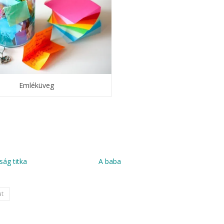
Emléküveg
ság titka
A baba
at