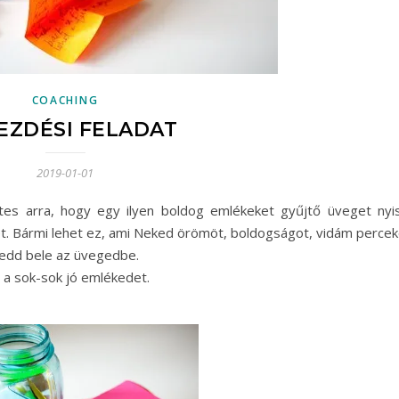
COACHING
EZDÉSI FELADAT
2019-01-01
tes arra, hogy egy ilyen boldog emlékeket gyűjtő üveget nyis
et. Bármi lehet ez, ami Neked örömöt, boldogságot, vidám percek
 tedd bele az üvegedbe.
 a sok-sok jó emlékedet.