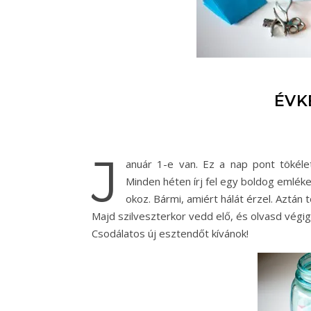
ÉVK
J
anuár 1-e van. Ez a nap pont tökéle
Minden héten írj fel egy boldog emlék
okoz. Bármi, amiért hálát érzel. Aztán
Majd szilveszterkor vedd elő, és olvasd végig
Csodálatos új esztendőt kívánok!