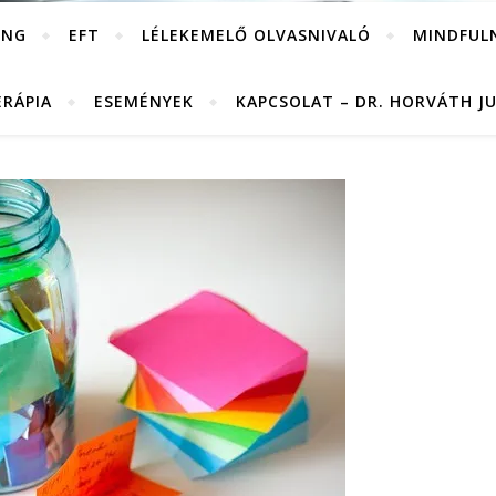
ING
EFT
LÉLEKEMELŐ OLVASNIVALÓ
MINDFUL
ERÁPIA
ESEMÉNYEK
KAPCSOLAT – DR. HORVÁTH J