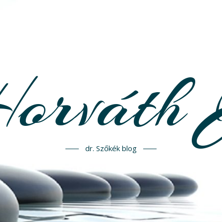
Horváth 
dr. Szőkék blog