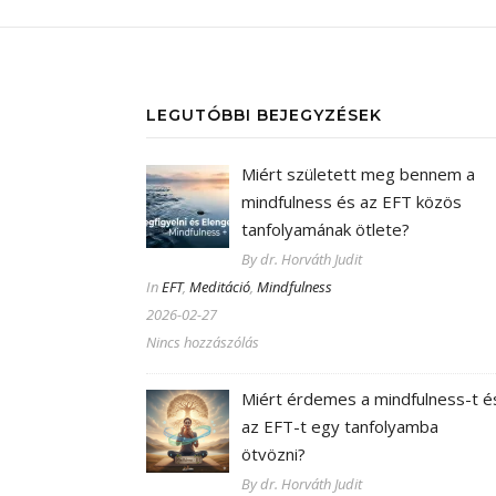
LEGUTÓBBI BEJEGYZÉSEK
Miért született meg bennem a
mindfulness és az EFT közös
tanfolyamának ötlete?
By dr. Horváth Judit
In
EFT
,
Meditáció
,
Mindfulness
2026-02-27
Nincs hozzászólás
Miért érdemes a mindfulness-t é
az EFT-t egy tanfolyamba
ötvözni?
By dr. Horváth Judit