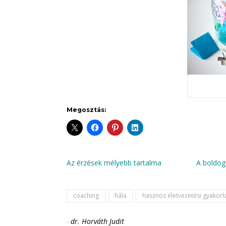
Megosztás:
Az érzések mélyebb tartalma
A boldog
coaching
hála
hasznos életvezetési gyakorl
-
dr. Horváth Judit