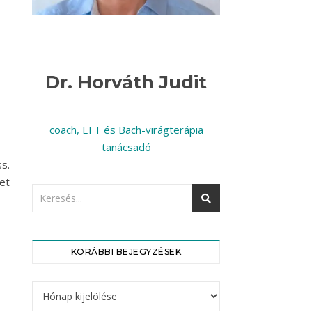
Dr. Horváth Judit
coach, EFT és Bach-virágterápia
tanácsadó
s.
et
KORÁBBI BEJEGYZÉSEK
Korábbi bejegyzések