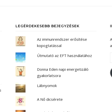
LEGÉRDEKESEBB BEJEGYZÉSEK
Az immunrendszer erősítése
A
kopogtatással
a
E
Útmutató az EFT használatához
Donna Eden napi energetizáló
gyakorlatsora
Lábnyomok
s
A Nő dicsérete