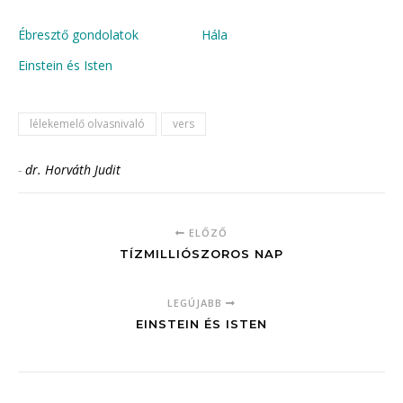
Ébresztő gondolatok
Hála
Einstein és Isten
lélekemelő olvasnivaló
vers
-
dr. Horváth Judit
ELŐZŐ
TÍZMILLIÓSZOROS NAP
LEGÚJABB
EINSTEIN ÉS ISTEN