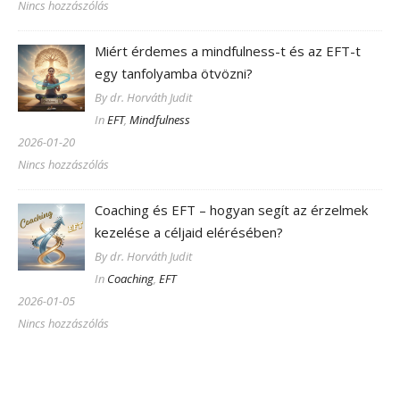
Nincs hozzászólás
Miért érdemes a mindfulness-t és az EFT-t
egy tanfolyamba ötvözni?
By dr. Horváth Judit
In
EFT
,
Mindfulness
2026-01-20
Nincs hozzászólás
Coaching és EFT – hogyan segít az érzelmek
kezelése a céljaid elérésében?
By dr. Horváth Judit
In
Coaching
,
EFT
2026-01-05
Nincs hozzászólás