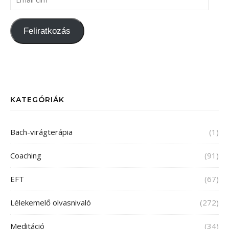
Feliratkozás
KATEGÓRIÁK
Bach-virágterápia
(1)
Coaching
(91)
EFT
(67)
Lélekemelő olvasnivaló
(272)
Meditáció
(34)