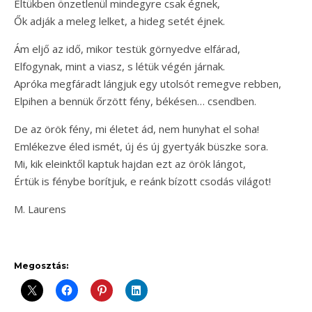
Éltükben önzetlenül mindegyre csak égnek,
Ők adják a meleg lelket, a hideg setét éjnek.
Ám eljő az idő, mikor testük görnyedve elfárad,
Elfogynak, mint a viasz, s létük végén járnak.
Apróka megfáradt lángjuk egy utolsót remegve rebben,
Elpihen a bennük őrzött fény, békésen… csendben.
De az örök fény, mi életet ád, nem hunyhat el soha!
Emlékezve éled ismét, új és új gyertyák büszke sora.
Mi, kik eleinktől kaptuk hajdan ezt az örök lángot,
Értük is fénybe borítjuk, e reánk bízott csodás világot!
M. Laurens
Megosztás: