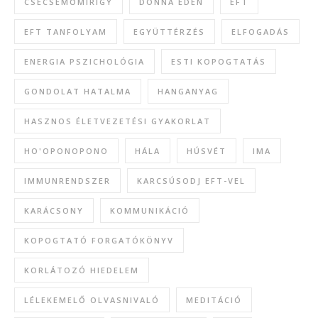
CSECSEMŐMIRIGY
DONNA EDEN
EFT
EFT TANFOLYAM
EGYÜTTÉRZÉS
ELFOGADÁS
ENERGIA PSZICHOLÓGIA
ESTI KOPOGTATÁS
GONDOLAT HATALMA
HANGANYAG
HASZNOS ÉLETVEZETÉSI GYAKORLAT
HO'OPONOPONO
HÁLA
HÚSVÉT
IMA
IMMUNRENDSZER
KARCSÚSODJ EFT-VEL
KARÁCSONY
KOMMUNIKÁCIÓ
KOPOGTATÓ FORGATÓKÖNYV
KORLÁTOZÓ HIEDELEM
LÉLEKEMELŐ OLVASNIVALÓ
MEDITÁCIÓ