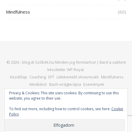
Mindfulness
(60)
© 2026 - blog.dr.Szőkék.hu Minden jog fenntartva! |
Bard a sablont
készítette:
WP Royal
.
Kezdőlap
Coaching
EFT
Lélekemelő olvasnivaló
Mindfulness
Meditáció
Bach-virágterápia
Események
Kapcsolat – dr. Horváth Judit
Honlap
Privacy & Cookies: This site uses cookies. By continuing to use this
website, you agree to their use.
To find out more, including how to control cookies, see here:
Cookie
Policy
VISSZA A TETEJÉRE