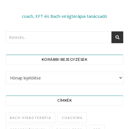
coach, EFT és Bach-virágterápia tanácsadó
KORÁBBI BEJEGYZÉSEK
Korábbi bejegyzések
CÍMKÉK
BACH-VIRÁGTERÁPIA
COACHING