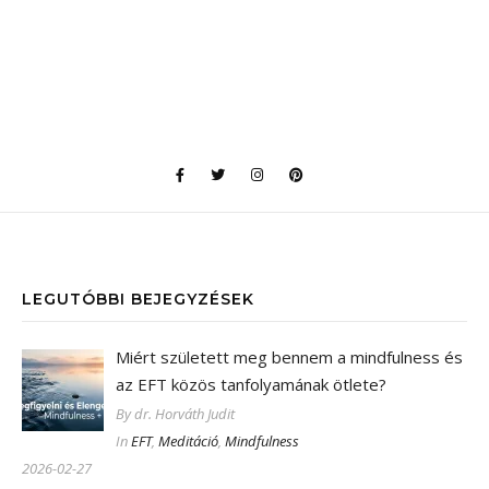
LEGUTÓBBI BEJEGYZÉSEK
Miért született meg bennem a mindfulness és
az EFT közös tanfolyamának ötlete?
By dr. Horváth Judit
In
EFT
,
Meditáció
,
Mindfulness
2026-02-27