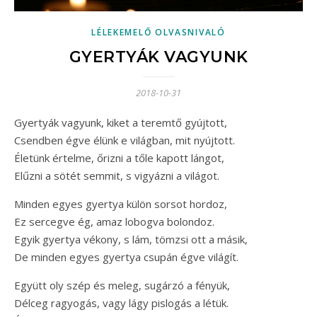
LÉLEKEMELŐ OLVASNIVALÓ
GYERTYÁK VAGYUNK
2018-10-31
Gyertyák vagyunk, kiket a teremtő gyújtott,
Csendben égve élünk e világban, mit nyújtott.
Életünk értelme, őrizni a tőle kapott lángot,
Elűzni a sötét semmit, s vigyázni a világot.
Minden egyes gyertya külön sorsot hordoz,
Ez sercegve ég, amaz lobogva bolondoz.
Egyik gyertya vékony, s lám, tömzsi ott a másik,
De minden egyes gyertya csupán égve világít.
Együtt oly szép és meleg, sugárzó a fényük,
Délceg ragyogás, vagy lágy pislogás a létük.