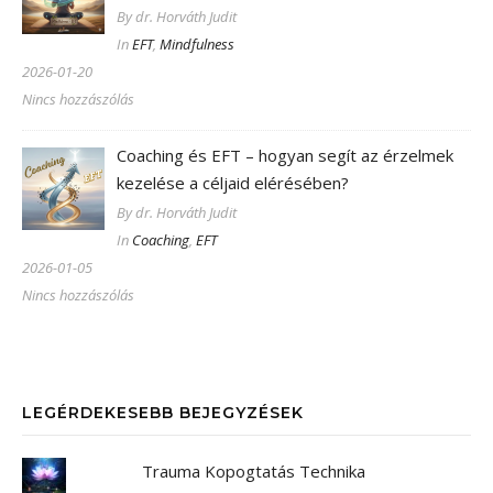
By dr. Horváth Judit
In
EFT
,
Mindfulness
2026-01-20
Nincs hozzászólás
Coaching és EFT – hogyan segít az érzelmek
kezelése a céljaid elérésében?
By dr. Horváth Judit
In
Coaching
,
EFT
2026-01-05
Nincs hozzászólás
LEGÉRDEKESEBB BEJEGYZÉSEK
Trauma Kopogtatás Technika