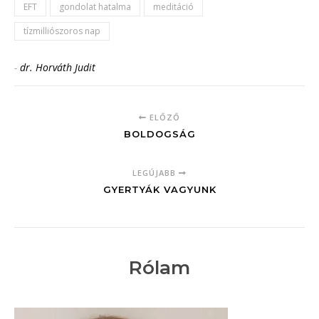
EFT
gondolat hatalma
meditáció
tízmilliószoros nap
-
dr. Horváth Judit
ELŐZŐ
BOLDOGSÁG
LEGÚJABB
GYERTYÁK VAGYUNK
Rólam