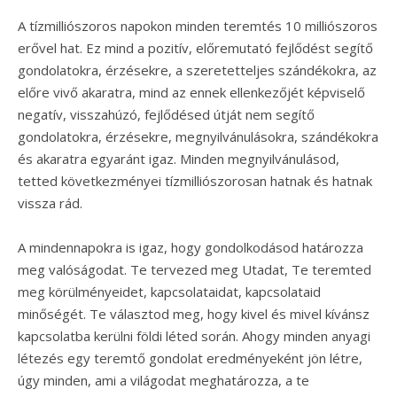
A tízmilliószoros napokon minden teremtés 10 milliószoros
erővel hat. Ez mind a pozitív, előremutató fejlődést segítő
gondolatokra, érzésekre, a szeretetteljes szándékokra, az
előre vivő akaratra, mind az ennek ellenkezőjét képviselő
negatív, visszahúzó, fejlődésed útját nem segítő
gondolatokra, érzésekre, megnyilvánulásokra, szándékokra
és akaratra egyaránt igaz. Minden megnyilvánulásod,
tetted következményei tízmilliószorosan hatnak és hatnak
vissza rád.
A mindennapokra is igaz, hogy gondolkodásod határozza
meg valóságodat. Te tervezed meg Utadat, Te teremted
meg körülményeidet, kapcsolataidat, kapcsolataid
minőségét. Te választod meg, hogy kivel és mivel kívánsz
kapcsolatba kerülni földi léted során. Ahogy minden anyagi
létezés egy teremtő gondolat eredményeként jön létre,
úgy minden, ami a világodat meghatározza, a te