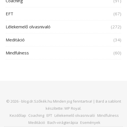
Coaching
(91)
EFT
(67)
Lélekemelő olvasnivaló
(272)
Meditáció
(34)
Mindfulness
(60)
© 2026 - blog.dr.Szőkék.hu Minden jog fenntartva! |
Bard a sablont
készítette:
WP Royal
.
Kezdőlap
Coaching
EFT
Lélekemelő olvasnivaló
Mindfulness
Meditáció
Bach-virágterápia
Események