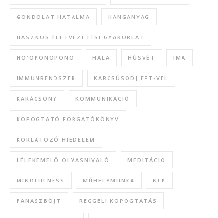
GONDOLAT HATALMA
HANGANYAG
HASZNOS ÉLETVEZETÉSI GYAKORLAT
HO'OPONOPONO
HÁLA
HÚSVÉT
IMA
IMMUNRENDSZER
KARCSÚSODJ EFT-VEL
KARÁCSONY
KOMMUNIKÁCIÓ
KOPOGTATÓ FORGATÓKÖNYV
KORLÁTOZÓ HIEDELEM
LÉLEKEMELŐ OLVASNIVALÓ
MEDITÁCIÓ
MINDFULNESS
MŰHELYMUNKA
NLP
PANASZBÖJT
REGGELI KOPOGTATÁS