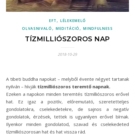
,
EFT
LÉLEKEMELŐ
,
,
OLVASNIVALÓ
MEDITÁCIÓ
MINDFULNESS
TÍZMILLIÓSZOROS NAP
2018-10-29
A tibeti buddha napokat – melyből évente négyet tartanak
nyilván – hívják
tízmilliószoros teremtő napnak.
Ezeken a napokon minden teremtés tízmilliószoros erővel
hat. Ez igaz a pozitív, előremutató, szeretetteljes
gondolatokra, cselekedetekre, de sajnos a negatív
gondolatok, érzések, tettek is ugyanilyen erővel bírnak.
Ilyenkor minden gondolatod, szavad és cselekedeted
tízmilliószorosan hat és hat vissza rád.