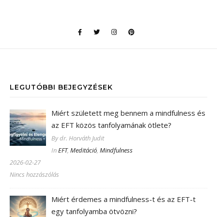
LEGUTÓBBI BEJEGYZÉSEK
Miért született meg bennem a mindfulness és
az EFT közös tanfolyamának ötlete?
By dr. Horváth Judit
In
EFT
,
Meditáció
,
Mindfulness
2026-02-27
Nincs hozzászólás
Miért érdemes a mindfulness-t és az EFT-t
egy tanfolyamba ötvözni?