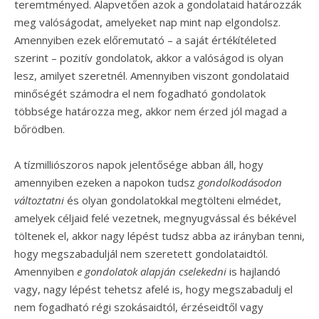
teremtményed. Alapvetően azok a gondolataid határozzák
meg valóságodat, amelyeket nap mint nap elgondolsz.
Amennyiben ezek előremutató – a saját értékítéleted
szerint – pozitív gondolatok, akkor a valóságod is olyan
lesz, amilyet szeretnél. Amennyiben viszont gondolataid
minőségét számodra el nem fogadható gondolatok
többsége határozza meg, akkor nem érzed jól magad a
bőrödben.
A tízmilliószoros napok jelentősége abban áll, hogy
amennyiben ezeken a napokon tudsz
gondolkodásodon
változtatni
és olyan gondolatokkal megtölteni elmédet,
amelyek céljaid felé vezetnek, megnyugvással és békével
töltenek el, akkor nagy lépést tudsz abba az irányban tenni,
hogy megszabaduljál nem szeretett gondolataidtól.
Amennyiben
e gondolatok alapján cselekedni
is hajlandó
vagy, nagy lépést tehetsz afelé is, hogy megszabadulj el
nem fogadható régi szokásaidtól, érzéseidtől vagy