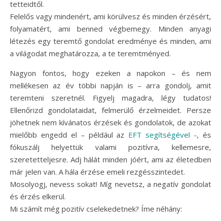
tetteidtől.
Felelős vagy mindenért, ami körülvesz és minden érzésért,
folyamatért, ami benned végbemegy. Minden anyagi
létezés egy teremtő gondolat eredménye és minden, ami
a világodat meghatározza, a te teremtményed.
Nagyon fontos, hogy ezeken a napokon – és nem
mellékesen az év többi napján is – arra gondolj, amit
teremteni szeretnél. Figyelj magadra, légy tudatos!
Ellenőrizd gondolataidat, felmerülő érzelmeidet. Persze
jöhetnek nem kívánatos érzések és gondolatok, de azokat
mielőbb engedd el – például az
EFT segítségével
-, és
fókuszálj helyettük valami pozitívra, kellemesre,
szeretetteljesre. Adj hálát minden jóért, ami az életedben
már jelen van. A hála érzése emeli rezgésszintedet.
Mosolyogj, nevess sokat! Míg nevetsz, a negatív gondolat
és érzés elkerül.
Mi számít még pozitív cselekedetnek? Íme néhány: