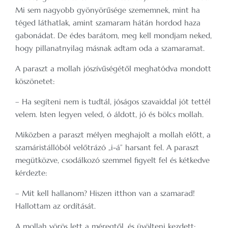
Mi sem nagyobb gyönyörűsége szememnek, mint ha
téged láthatlak, amint szamaram hátán hordod haza
gabonádat. De édes barátom, meg kell mondjam neked,
hogy pillanatnyilag másnak adtam oda a szamaramat.
A paraszt a mollah jószívűségétől meghatódva mondott
köszönetet:
– Ha segíteni nem is tudtál, jóságos szavaiddal jót tettél
velem. Isten legyen veled, ó áldott, jó és bölcs mollah.
Miközben a paraszt mélyen meghajolt a mollah előtt, a
szamáristállóból velőtrázó „i-á” harsant fel. A paraszt
megütközve, csodálkozó szemmel figyelt fel és kétkedve
kérdezte:
– Mit kell hallanom? Hiszen itthon van a szamarad!
Hallottam az ordítását.
A mollah vörös lett a méregtől, és üvölteni kezdett: