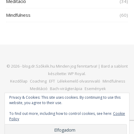
Meditáció
(34)
Mindfulness
(60)
© 2026 - blog.dr.Szőkék.hu Minden jog fenntartva! |
Bard a sablont
készítette:
WP Royal
.
Kezdőlap
Coaching
EFT
Lélekemelő olvasnivaló
Mindfulness
Meditáció
Bach-virágterápia
Események
Kapcsolat – dr. Horváth Judit
Honlap
Privacy & Cookies: This site uses cookies. By continuing to use this
website, you agree to their use.
To find out more, including how to control cookies, see here:
Cookie
Policy
VISSZA A TETEJÉRE