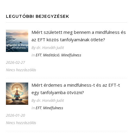
LEGUTÓBBI BEJEGYZÉSEK
Miért született meg bennem a mindfulness és
az EFT közös tanfolyamának ötlete?
By dr. Horváth Judit
In
EFT
,
Meditáció
,
Mindfulness
2026-02-27
Nincs hozzászólás
Miért érdemes a mindfulness-t és az EFT-t
egy tanfolyamba ötvözni?
By dr. Horváth Judit
In
EFT
,
Mindfulness
2026-01-20
Nincs hozzászólás