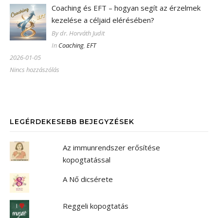
Coaching és EFT – hogyan segít az érzelmek
kezelése a céljaid elérésében?
By dr. Horváth Judit
In
Coaching
,
EFT
2026-01-05
Nincs hozzászólás
LEGÉRDEKESEBB BEJEGYZÉSEK
Az immunrendszer erősítése
kopogtatással
A Nő dicsérete
Reggeli kopogtatás