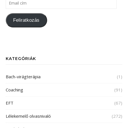
Feliratkozás
KATEGÓRIÁK
Bach-virágterápia
(1)
Coaching
(91)
EFT
(67)
Lélekemelő olvasnivaló
(272)