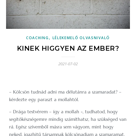
,
COACHING
LÉLEKEMELŐ OLVASNIVALÓ
KINEK HIGGYEN AZ EMBER?
2021-07-02
– Kölcsön tudnád adni ma délutánra a szamaradat? –
kérdezte egy paraszt a mollahtól.
– Drága testvérem – így a mollah -, tudhatod, hogy
segítőkészségemre mindig számíthatsz, ha szükséged van
rá. Egész szívemből másra sem vágyom, mint hogy
neked, igazhitű társamnak kölcsönadjam a szamaramat.