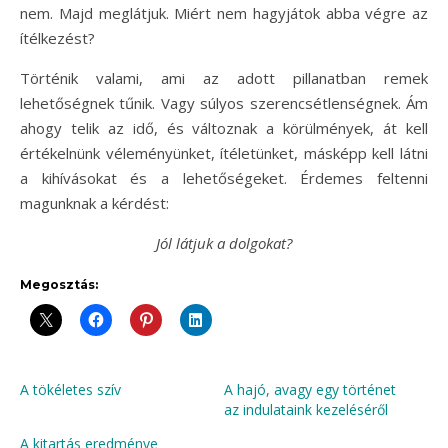
nem. Majd meglátjuk. Miért nem hagyjátok abba végre az
ítélkezést?
Történik valami, ami az adott pillanatban remek
lehetőségnek tűnik. Vagy súlyos szerencsétlenségnek. Ám
ahogy telik az idő, és változnak a körülmények, át kell
értékelnünk véleményünket, ítéletünket, másképp kell látni
a kihívásokat és a lehetőségeket. Érdemes feltenni
magunknak a kérdést:
Jól látjuk a dolgokat?
Megosztás:
A tökéletes szív
A hajó, avagy egy történet
az indulataink kezeléséről
A kitartás eredménye