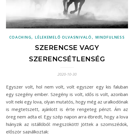
,
,
COACHING
LÉLEKEMELŐ OLVASNIVALÓ
MINDFULNESS
SZERENCSE VAGY
SZERENCSÉTLENSÉG
2020-10-30
Egyszer volt, hol nem volt, volt egyszer egy kis faluban
egy szegény ember. Szegény is volt, idős is volt, azonban
volt neki egy lova, olyan mutatós, hogy még az uralkodónak
is megtetszett, ajánlott is érte rengeteg pénzt. Ám az
öreg nem adta el. Egy szép napon arra ébredt, hogy a lova
hiányzik az istállóból: megszökött! Jöttek a szomszédok,
először sajnálkoztak: