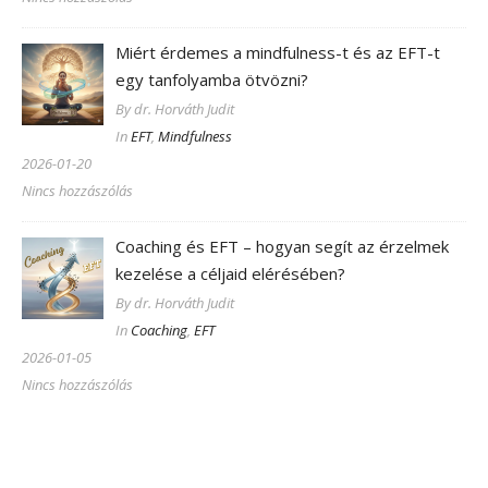
Miért érdemes a mindfulness-t és az EFT-t
egy tanfolyamba ötvözni?
By dr. Horváth Judit
In
EFT
,
Mindfulness
2026-01-20
Nincs hozzászólás
Coaching és EFT – hogyan segít az érzelmek
kezelése a céljaid elérésében?
By dr. Horváth Judit
In
Coaching
,
EFT
2026-01-05
Nincs hozzászólás