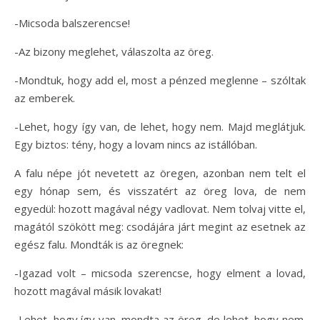
-Micsoda balszerencse!
-Az bizony meglehet, válaszolta az öreg.
-Mondtuk, hogy add el, most a pénzed meglenne – szóltak
az emberek.
-Lehet, hogy így van, de lehet, hogy nem. Majd meglátjuk.
Egy biztos: tény, hogy a lovam nincs az istállóban.
A falu népe jót nevetett az öregen, azonban nem telt el
egy hónap sem, és visszatért az öreg lova, de nem
egyedül: hozott magával négy vadlovat. Nem tolvaj vitte el,
magától szökött meg: csodájára járt megint az esetnek az
egész falu. Mondták is az öregnek:
-Igazad volt – micsoda szerencse, hogy elment a lovad,
hozott magával másik lovakat!
-Lehet, hogy így van, mondta az öreg, de lehet, hogy nem.