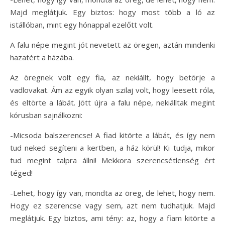
Majd meglátjuk. Egy biztos: hogy most több a ló az
istállóban, mint egy hónappal ezelőtt volt.
A falu népe megint jót nevetett az öregen, aztán mindenki
hazatért a házába.
Az öregnek volt egy fia, az nekiállt, hogy betörje a
vadlovakat. Ám az egyik olyan szilaj volt, hogy leesett róla,
és eltörte a lábát. Jött újra a falu népe, nekiálltak megint
kórusban sajnálkozni:
-Micsoda balszerencse! A fiad kitörte a lábát, és így nem
tud neked segíteni a kertben, a ház körül! Ki tudja, mikor
tud megint talpra állni! Mekkora szerencsétlenség ért
téged!
-Lehet, hogy így van, mondta az öreg, de lehet, hogy nem.
Hogy ez szerencse vagy sem, azt nem tudhatjuk. Majd
meglátjuk. Egy biztos, ami tény: az, hogy a fiam kitörte a