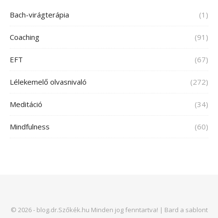
Bach-virágterápia
(1)
Coaching
(91)
EFT
(67)
Lélekemelő olvasnivaló
(272)
Meditáció
(34)
Mindfulness
(60)
© 2026 - blog.dr.Szőkék.hu Minden jog fenntartva! |
Bard a sablont