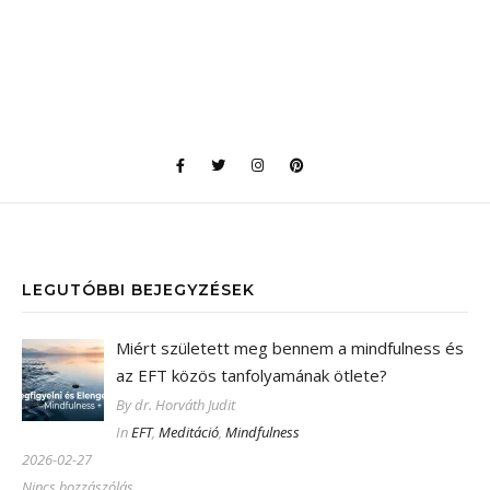
LEGUTÓBBI BEJEGYZÉSEK
Miért született meg bennem a mindfulness és
az EFT közös tanfolyamának ötlete?
By dr. Horváth Judit
In
EFT
,
Meditáció
,
Mindfulness
2026-02-27
Nincs hozzászólás