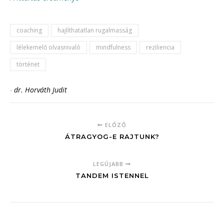
coaching
hajlíthatatlan rugalmasság
lélekemelő olvasnivaló
mindfulness
reziliencia
történet
-
dr. Horváth Judit
ELŐZŐ
ÁTRAGYOG-E RAJTUNK?
LEGÚJABB
TANDEM ISTENNEL