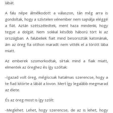
lábát.
A falu népe álmélkodott a válaszon, tán még arra is
gondoltak, hogy a szívtelen vénember nem sajnálja eléggé
a fiát. Aztán szétszéledtek, ment haza mindenki, hogy
tegye a dolgát. Nem sokkal később háború tört ki az
országban. A falubeliek fiait mind besorozták katonának,
ám az öreg fia otthon maradt: nem vitték el a törött lába
miatt.
Az emberek szomorkodtak, sírtak mind a fiaik miatt,
elmentek az öreghez és így szóltak:
-Igazad volt öreg, mégiscsak hatalmas szerencse, hogy a
te fiad kitörte a lábát a lovon. Mert így legalább megmarad
az élete.
És az öreg most is így szólt:
-Meglehet. Lehet, hogy szerencse, de az is lehet, hogy