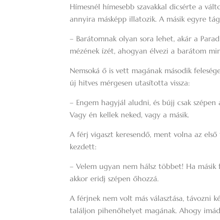
Hímesnél hímesebb szavakkal dicsérte a vált
annyira másképp illatozik. A másik egyre tá
– Barátomnak olyan sora lehet, akár a Parad
mézének ízét, ahogyan élvezi a barátom min
Nemsoká ő is vett magának második feleséget
új hitves mérgesen utasította vissza:
– Engem hagyjál aludni, és bújj csak szépen 
Vagy én kellek neked, vagy a másik.
A férj vigaszt keresendő, ment volna az első
kezdett:
– Velem ugyan nem hálsz többet! Ha másik 
akkor eridj szépen őhozzá.
A férjnek nem volt más választása, távozni k
találjon pihenőhelyet magának. Ahogy imád