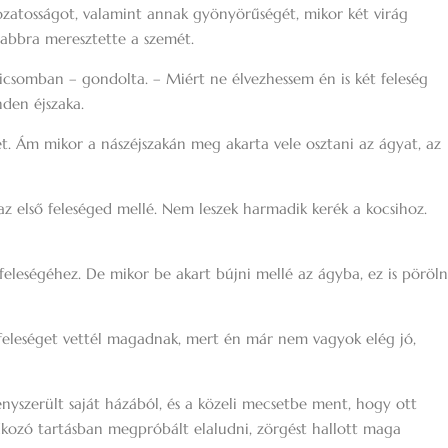
ozatosságot, valamint annak gyönyörűségét, mikor két virág
gabbra meresztette a szemét.
icsomban – gondolta. – Miért ne élvezhessem én is két feleség
den éjszaka.
. Ám mikor a nászéjszakán meg akarta vele osztani az ágyat, az
az első feleséged mellé. Nem leszek harmadik kerék a kocsihoz.
 feleségéhez. De mikor be akart bújni mellé az ágyba, ez is pöröln
feleséget vettél magadnak, mert én már nem vagyok elég jó,
ényszerült saját házából, és a közeli mecsetbe ment, hogy ott
kozó tartásban megpróbált elaludni, zörgést hallott maga