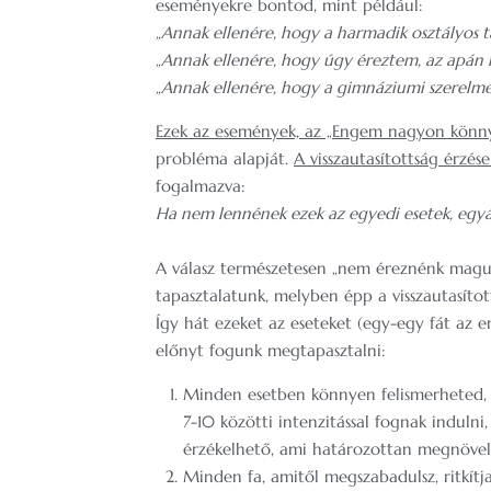
eseményekre bontod, mint például:
„Annak ellenére, hogy a harmadik osztályos 
„Annak ellenére, hogy úgy éreztem, az apán 
„Annak ellenére, hogy a gimnáziumi szerelm
Ezek az események, az „Engem nagyon könnyű
probléma alapját.
A visszautasítottság érzés
fogalmazva:
Ha nem lennének ezek az egyedi esetek, egyá
A válasz természetesen „nem éreznénk magun
tapasztalatunk, melyben épp a visszautasítot
Így hát ezeket az eseteket (egy-egy fát az 
előnyt fogunk megtapasztalni:
Minden esetben könnyen felismerheted, ha
7-10 közötti intenzitással fognak indulni
érzékelhető, ami határozottan megnövel
Minden fa, amitől megszabadulsz, ritkít