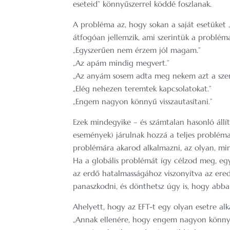
eseteid” könnyűszerrel köddé foszlanak.
A probléma az, hogy sokan a saját esetüket 
átfogóan jellemzik, ami szerintük a probléma
„Egyszerűen nem érzem jól magam.”
„Az apám mindig megvert.”
„Az anyám sosem adta meg nekem azt a szere
„Elég nehezen teremtek kapcsolatokat.”
„Engem nagyon könnyű visszautasítani.”
Ezek mindegyike – és számtalan hasonló állí
események) járulnak hozzá a teljes probléma 
problémára akarod alkalmazni, az olyan, mint
Ha a globális problémát így célzod meg, egy
az erdő hatalmasságához viszonyítva az ered
panaszkodni, és dönthetsz úgy is, hogy abb
Ahelyett, hogy az EFT-t egy olyan esetre al
„Annak ellenére, hogy engem nagyon könnyű vis