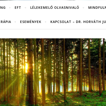
ING
EFT
LÉLEKEMELŐ OLVASNIVALÓ
MINDFUL
ERÁPIA
ESEMÉNYEK
KAPCSOLAT – DR. HORVÁTH J