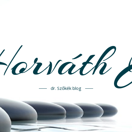
Horváth 
dr. Szőkék blog