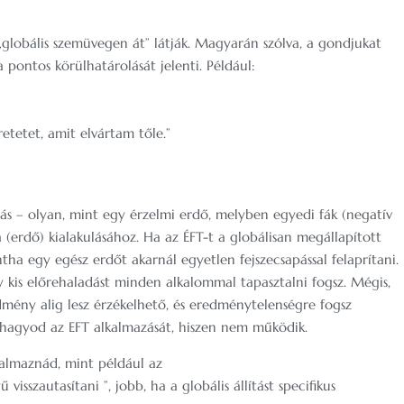
„globális szemüvegen át” látják. Magyarán szólva, a gondjukat
 pontos körülhatárolását jelenti. Például:
tetet, amit elvártam tőle.”
tás – olyan, mint egy érzelmi erdő, melyben egyedi fák (negatív
(erdő) kialakulásához. Ha az ÉFT-t a globálisan megállapított
ha egy egész erdőt akarnál egyetlen fejszecsapással felaprítani.
 kis előrehaladást minden alkalommal tapasztalni fogsz. Mégis,
mény alig lesz érzékelhető, és eredménytelenségre fogsz
ahagyod az EFT alkalmazását, hiszen nem működik.
kalmaznád, mint például az
szautasítani ”, jobb, ha a globális állítást specifikus