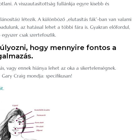
tlani. A visszautasítottság fullánkja egyre kisebb és
osítás) létezik. A különböző „elutasítás fák”-ban van valami
dulunk, az hatással lehet a többi fára is. Gyakran előfordul,
egyszer csak szertefoszlik.
lyozni, hogy mennyire fontos a
galmazás.
s, vagy ennek hiánya lehet az oka a sikertelenségnek.
Gary Craig mondja: specifikusan!
t.