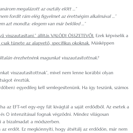
tanárom megalázott az osztály előtt …”
nem fordít rám elég figyelmet az érettségim alkalmával …”
em azt mondta: elegem van már belőled …”
 visszautasítani.” állítás VALÓDI ÖSSZETEVŐI.
Ezek képviselik a
e csak tünete az alapvető, specifikus okoknak.
Másképpen
ltalán érezhetnénk magunkat visszautasítottnak?
kat visszautasítottnak”, mivel nem lenne korábbi olyan
tságot éreztük.
erdőben) egyedileg kell semlegesítenünk. Ha így teszünk, számos
 az EFT-vel egy-egy fát kivágtál a saját erdődből. Az esetek a
, és 0 intenzitással fognak végződni. Mindez világosan
i a bizalmadat a módszerben.
ja az erdőt. Ez megkönnyíti, hogy átsétálj az erdődön, már nem