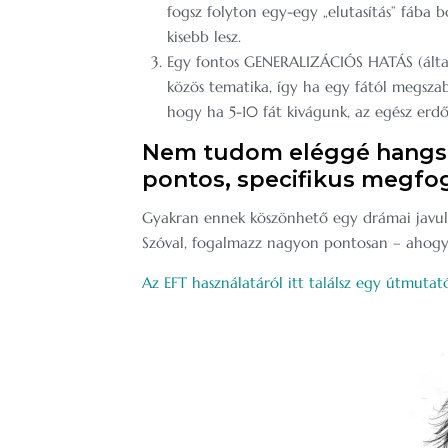
fogsz folyton egy-egy „elutasítás” fába bo
kisebb lesz.
Egy fontos GENERALIZÁCIÓS HATÁS (általán
közös tematika, így ha egy fától megszaba
hogy ha 5-10 fát kivágunk, az egész erdő 
Nem tudom eléggé hangsú
pontos, specifikus megfo
Gyakran ennek köszönhető egy drámai javulá
Szóval, fogalmazz nagyon pontosan – ahogy 
Az EFT használatáról itt találsz egy útmutató