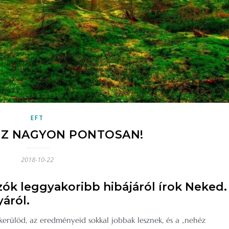
EFT
Z NAGYON PONTOSAN!
2018-10-22
ók leggyakoribb hibájáról írok Neked.
áról.
kerülöd, az eredményeid sokkal jobbak lesznek, és a „nehéz