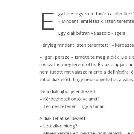
E
gy híres egyetem tanára a következő 
– Mindent, ami létezik, Isten teremte
Egy diák bátran válaszolt: – Igen!
Tényleg mindent Isten teremtett? – kérdezte 
– Igen, persze – ismételte meg a diák. De a t
rosszat is megteremtette. És az alapján, amir
nem tudott mit válaszolni erre a definícióra,
többi diák előtt, hogy bebizonyíthatta, a válas
De a diák újból jelentkezett:
– Kérdezhetek öntől valamit?
– Természetesen! – így a tanár.
A diák tehát kérdezett:
– Létezik-e hideg?
– Milyen kérdés ez, persze, hogy létezik. Te