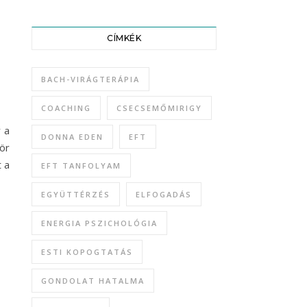
CÍMKÉK
BACH-VIRÁGTERÁPIA
COACHING
CSECSEMŐMIRIGY
r a
DONNA EDEN
EFT
ör
 a
EFT TANFOLYAM
EGYÜTTÉRZÉS
ELFOGADÁS
ENERGIA PSZICHOLÓGIA
ESTI KOPOGTATÁS
GONDOLAT HATALMA