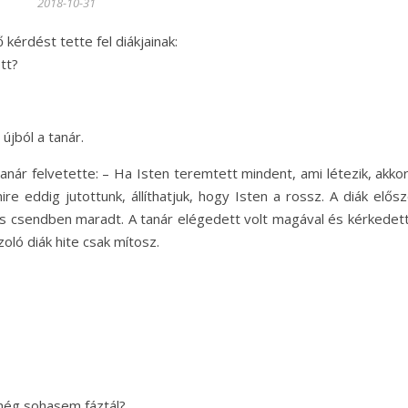
2018-10-31
kérdést tette fel diákjainak:
tt?
újból a tanár.
anár felvetette: – Ha Isten teremtett mindent, ami létezik, akko
e eddig jutottunk, állíthatjuk, hogy Isten a rossz. A diák elősz
 és csendben maradt. A tanár elégedett volt magával és kérkedett
zoló diák hite csak mítosz.
 még sohasem fáztál?