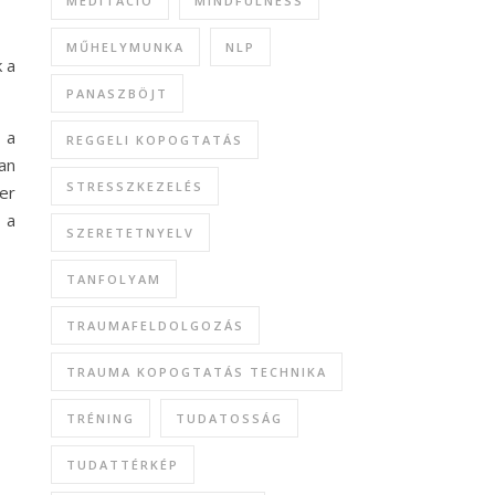
MEDITÁCIÓ
MINDFULNESS
MŰHELYMUNKA
NLP
 a
PANASZBÖJT
 a
REGGELI KOPOGTATÁS
an
STRESSZKEZELÉS
er
 a
SZERETETNYELV
TANFOLYAM
TRAUMAFELDOLGOZÁS
TRAUMA KOPOGTATÁS TECHNIKA
TRÉNING
TUDATOSSÁG
TUDATTÉRKÉP