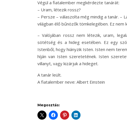
Végül a fiatalember megkérdezte tanárát:
– Uram, létezik rossz?
– Persze – válaszolta még mindig a tanár. – L
világban élő bűnözők tömkelegében. Ez nem l
– Valójában rossz nem létezik, uram, lega
sötétség és a hideg esetében. Ez egy szó,
Istenből, hogy hiányzik Isten. Isten nem te
híján van Isten szeretetének. Isten szerete
villanyt, vagy kizárjuk a hideget.
A tanár leült.
A fiatalember neve: Albert Einstein
Megosztás: