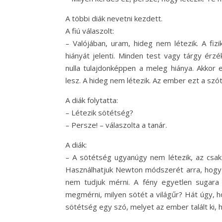
A többi diák nevetni kezdett.
A fiú válaszolt:
– Valójában, uram, hideg nem létezik. A fiz
hiányát jelenti. Minden test vagy tárgy érz
nulla tulajdonképpen a meleg hiánya. Akko
lesz. A hideg nem létezik. Az ember ezt a szó
A diák folytatta:
– Létezik sötétség?
– Persze! – válaszolta a tanár.
A diák:
– A sötétség ugyanúgy nem létezik, az csak 
Használhatjuk Newton módszerét arra, hogy a
nem tudjuk mérni. A fény egyetlen sugara 
megmérni, milyen sötét a világűr? Hát úgy, 
sötétség egy szó, melyet az ember talált ki, h