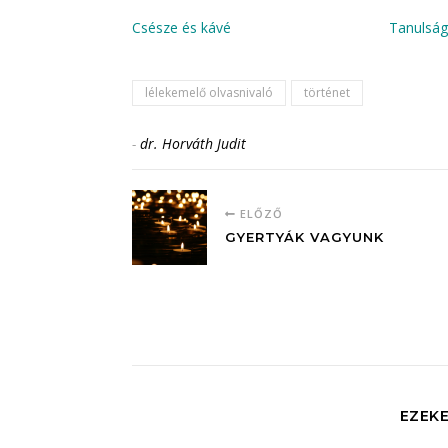
Csésze és kávé
Tanulság
lélekemelő olvasnivaló
történet
-
dr. Horváth Judit
ELŐZŐ
GYERTYÁK VAGYUNK
EZEKE