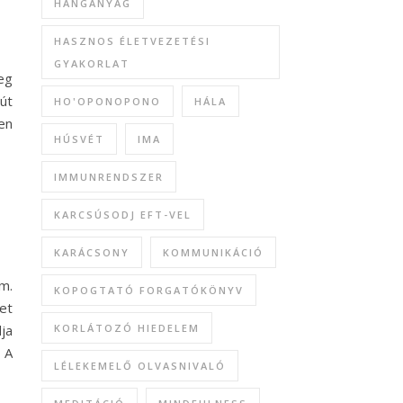
HANGANYAG
HASZNOS ÉLETVEZETÉSI
GYAKORLAT
eg
út
HO'OPONOPONO
HÁLA
en
HÚSVÉT
IMA
IMMUNRENDSZER
KARCSÚSODJ EFT-VEL
KARÁCSONY
KOMMUNIKÁCIÓ
m.
KOPOGTATÓ FORGATÓKÖNYV
et
ja
KORLÁTOZÓ HIEDELEM
 A
LÉLEKEMELŐ OLVASNIVALÓ