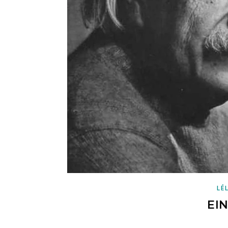
LÉ
EIN