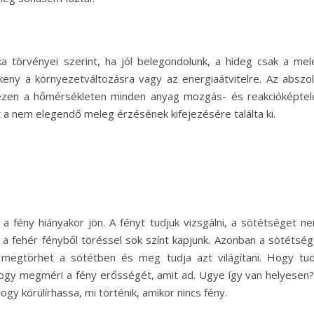
ika törvényei szerint, ha jól belegondolunk, a hideg csak a mel
ékeny a környezetváltozásra vagy az energiaátvitelre. Az abszol
r ezen a hőmérsékleten minden anyag mozgás- és reakcióképtel
t a nem elegendő meleg érzésének kifejezésére találta ki.
a fény hiányakor jön. A fényt tudjuk vizsgálni, a sötétséget ne
 fehér fényből töréssel sok színt kapjunk. Azonban a sötétség
megtörhet a sötétben és meg tudja azt világítani. Hogy tud
hogy megméri a fény erősségét, amit ad. Ugye így van helyesen?
ogy körülírhassa, mi történik, amikor nincs fény.