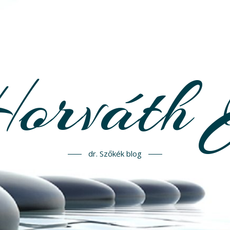
Horváth 
dr. Szőkék blog