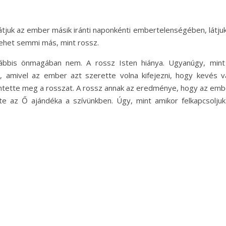
átjuk az ember másik iránti naponkénti embertelenségében, látjuk
ehet semmi más, mint rossz.
lábbis önmagában nem. A rossz Isten hiánya. Ugyanúgy, mint
 amivel az ember azt szerette volna kifejezni, hogy kevés v
remtette meg a rosszat. A rossz annak az eredménye, hogy az emb
te az Ő ajándéka a szívünkben. Úgy, mint amikor felkapcsoljuk