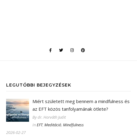
LEGUTÓBBI BEJEGYZÉSEK
Miért született meg bennem a mindfulness és
az EFT közös tanfolyamának ötlete?
By dr. Horváth Judit
In
EFT
,
Meditáció
,
Mindfulness
2026-02-27