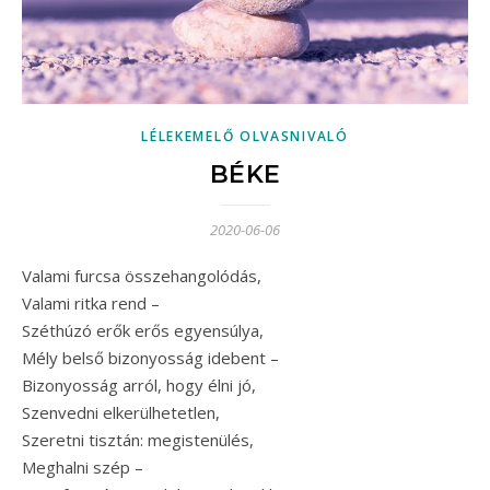
LÉLEKEMELŐ OLVASNIVALÓ
BÉKE
2020-06-06
Valami furcsa összehangolódás,
Valami ritka rend –
Széthúzó erők erős egyensúlya,
Mély belső bizonyosság idebent –
Bizonyosság arról, hogy élni jó,
Szenvedni elkerülhetetlen,
Szeretni tisztán: megistenülés,
Meghalni szép –