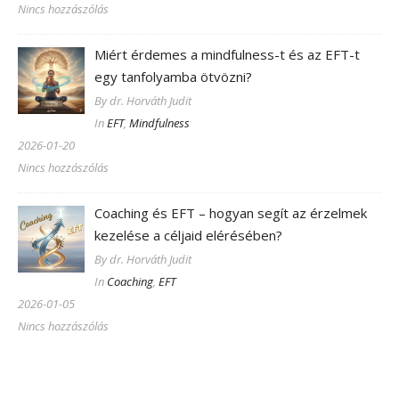
Nincs hozzászólás
Miért érdemes a mindfulness-t és az EFT-t
egy tanfolyamba ötvözni?
By dr. Horváth Judit
In
EFT
,
Mindfulness
2026-01-20
Nincs hozzászólás
Coaching és EFT – hogyan segít az érzelmek
kezelése a céljaid elérésében?
By dr. Horváth Judit
In
Coaching
,
EFT
2026-01-05
Nincs hozzászólás