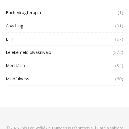
Bach-virágterápia
(1)
Coaching
(91)
EFT
(67)
Lélekemelő olvasnivaló
(272)
Meditáció
(34)
Mindfulness
(60)
© 2026 - blog.dr.Szőkék.hu Minden jog fenntartva! |
Bard a sablont