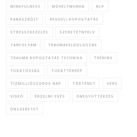
MINDFULNESS
MŰHELYMUNKA
NLP
PANASZBÖJT
REGGELI KOPOGTATÁS
STRESSZKEZELÉS
SZERETETNYELV
TANFOLYAM
TRAUMAFELDOLGOZÁS
TRAUMA KOPOGTATÁS TECHNIKA
TRÉNING
TUDATOSSÁG
TUDATTÉRKÉP
TÍZMILLIÓSZOROS NAP
TÖRTÉNET
VERS
VIDEÓ
ÉRZELMI EVÉS
ÖNEGYÜTTÉRZÉS
ÖNSZERETET