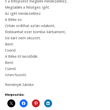
S a Kifejezést meglelni mindezekhez,
Megtalálni a felséges Igét:
Az Igét mindezekhez:
A Béke ez.
Orkán ordíthat aztán odakünt,
Robbanhat ezer bomba: kárbament,
De kárt nem okozott.
Bent:
Csend.
A Béke itt kezdődik.
Bent:
Csend.
Isten hozott.
Reményik Sándor
Megosztás: