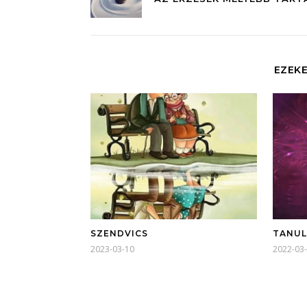
EZEKE
SZENDVICS
TANUL
2023-03-10
2022-03