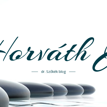
Horváth 
dr. Szőkék blog