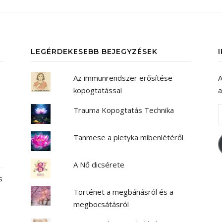
LEGÉRDEKESEBB BEJEGYZÉSEK
Az immunrendszer erősítése
A
kopogtatással
a
E
Trauma Kopogtatás Technika
Tanmese a pletyka mibenlétéről
A Nő dicsérete
s
Történet a megbánásról és a
megbocsátásról