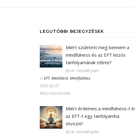
LEGUTÓBBI BEJEGYZÉSEK
Miért született meg bennem a
mindfulness és az EFT közös
tanfolyamának ötlete?
By dr. Horváth Judit
In
EFT
,
Meditáció
,
Mindfulness
2026-02-27
Nincs hozzászólás
Miért érdemes a mindfulness-t é
az EFT-t egy tanfolyamba
ötvözni?
By dr. Horváth Judit