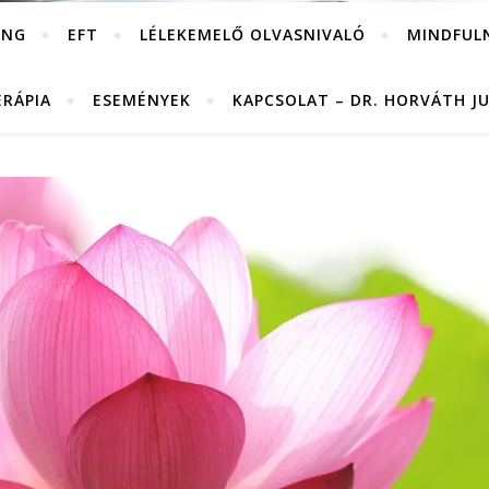
ING
EFT
LÉLEKEMELŐ OLVASNIVALÓ
MINDFUL
ERÁPIA
ESEMÉNYEK
KAPCSOLAT – DR. HORVÁTH J