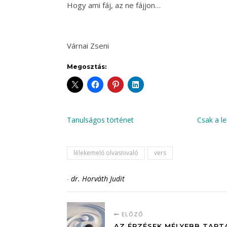
Hogy ami fáj, az ne fájjon…
Várnai Zseni
Megosztás:
Tanulságos történet
Csak a l
lélekemelő olvasnivaló
vers
-
dr. Horváth Judit
ELŐZŐ
AZ ÉRZÉSEK MÉLYEBB TAR