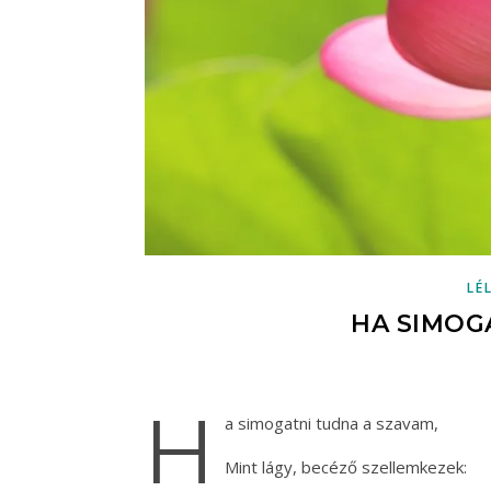
LÉ
HA SIMOG
H
a simogatni tudna a szavam,
Mint lágy, becéző szellemkezek: