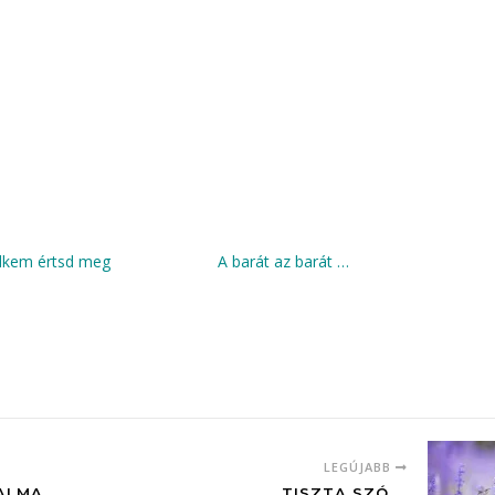
elkem értsd meg
A barát az barát …
LEGÚJABB
TALMA
TISZTA SZÓ ...