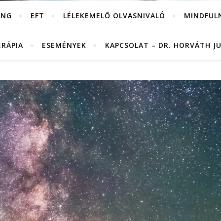
ING
EFT
LÉLEKEMELŐ OLVASNIVALÓ
MINDFUL
ERÁPIA
ESEMÉNYEK
KAPCSOLAT – DR. HORVÁTH J