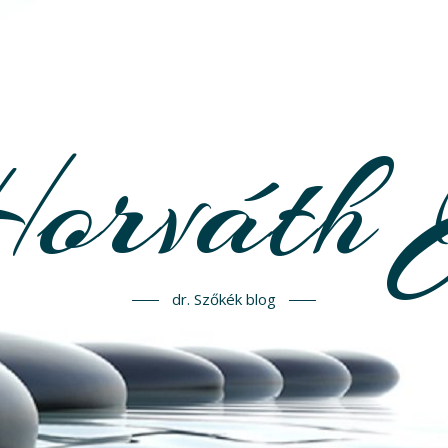
Horváth 
dr. Szőkék blog