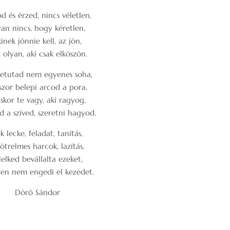
d és érzed, nincs véletlen,
yan nincs, hogy kéretlen,
inek jönnie kell, az jön,
z olyan, aki csak elköszön.
letutad nem egyenes soha,
szor belepi arcod a pora,
skor te vagy, aki ragyog,
d a szíved, szeretni hagyod.
k lecke, feladat, tanítás,
ötrelmes harcok, lazítás,
lelked bevállalta ezeket,
ten nem engedi el kezedet.
Dóró Sándor