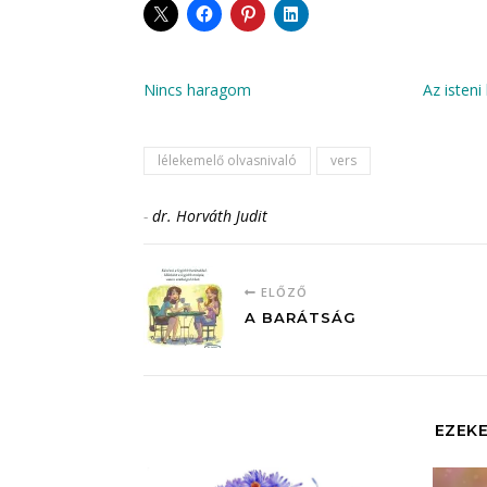
Nincs haragom
Az isteni
lélekemelő olvasnivaló
vers
-
dr. Horváth Judit
ELŐZŐ
A BARÁTSÁG
EZEKE