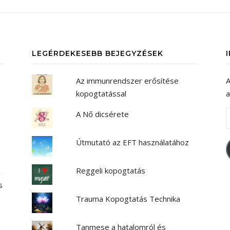
LEGÉRDEKESEBB BEJEGYZÉSEK
Az immunrendszer erősítése
A
kopogtatással
a
A Nő dicsérete
Útmutató az EFT használatához
Reggeli kopogtatás
s
Trauma Kopogtatás Technika
Tanmese a hatalomról és