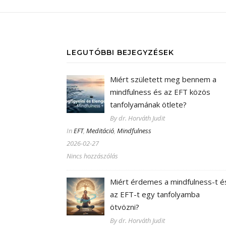
LEGUTÓBBI BEJEGYZÉSEK
Miért született meg bennem a
mindfulness és az EFT közös
tanfolyamának ötlete?
By dr. Horváth Judit
In
EFT
,
Meditáció
,
Mindfulness
2026-02-27
Nincs hozzászólás
Miért érdemes a mindfulness-t é
az EFT-t egy tanfolyamba
ötvözni?
By dr. Horváth Judit