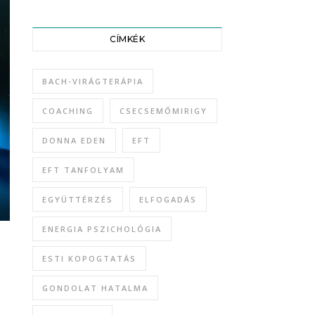
CÍMKÉK
BACH-VIRÁGTERÁPIA
COACHING
CSECSEMŐMIRIGY
DONNA EDEN
EFT
EFT TANFOLYAM
EGYÜTTÉRZÉS
ELFOGADÁS
ENERGIA PSZICHOLÓGIA
ESTI KOPOGTATÁS
GONDOLAT HATALMA