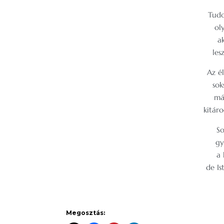
Tudo
ol
ak
les
Az é
sok
má
kitáro
So
gy
a 
de Is
Megosztás: