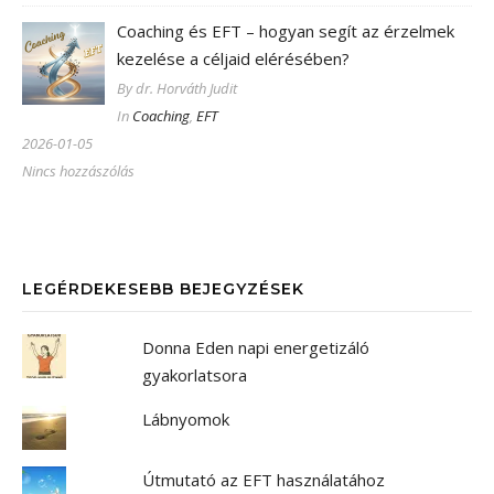
Coaching és EFT – hogyan segít az érzelmek
kezelése a céljaid elérésében?
By dr. Horváth Judit
In
Coaching
,
EFT
2026-01-05
Nincs hozzászólás
LEGÉRDEKESEBB BEJEGYZÉSEK
Donna Eden napi energetizáló
gyakorlatsora
Lábnyomok
Útmutató az EFT használatához