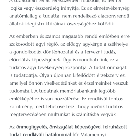
A tudattalan tehát reflexszerűen működik, és nem a
logika vagy észszerűség irányítja. Ez az elmetevékenység
anatómiailag a tudattal nem rendelkező alacsonyrendű
állatok idegi struktúráinak összességéhez kötődik.
Az emberben és számos magasabb rendű emlősben erre
szakosodott agyi régió, az előagy agykérge a székhelye
a gondolkodás, döntéshozatal és a tervezni tudás,
előrelátás képességének. Úgy is mondhatnánk, ez a
tudatos agyi tevékenység központja. A tudat önmagát
is tudatosítja. Olyan újonnan kifejlődött érzékszerv ez,
amellyel önnön viselkedésünket és érzelmeinket vesszük
tudomásul. A tudatnak memóriabankunk legtöbb
emlékképéhez is van hozzáférése. Ez rendkívül fontos
körülmény, mert lehetővé teszi, hogy jövőnk tudatos
megtervezésében múltunkat is számításba vegyük.
Az
önmegfigyelés, önvizsgálat képességével felruházott
tudat rendkívüli hatalommal bír
. Valamennyi