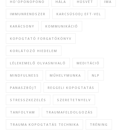
HO'OPONOPONO
HÁLA
HÚSVÉT
IMA
IMMUNRENDSZER
KARCSÚSODJ EFT-VEL
KARÁCSONY
KOMMUNIKÁCIÓ
KOPOGTATÓ FORGATÓKÖNYV
KORLÁTOZÓ HIEDELEM
LÉLEKEMELŐ OLVASNIVALÓ
MEDITÁCIÓ
MINDFULNESS
MŰHELYMUNKA
NLP
PANASZBÖJT
REGGELI KOPOGTATÁS
STRESSZKEZELÉS
SZERETETNYELV
TANFOLYAM
TRAUMAFELDOLGOZÁS
TRAUMA KOPOGTATÁS TECHNIKA
TRÉNING