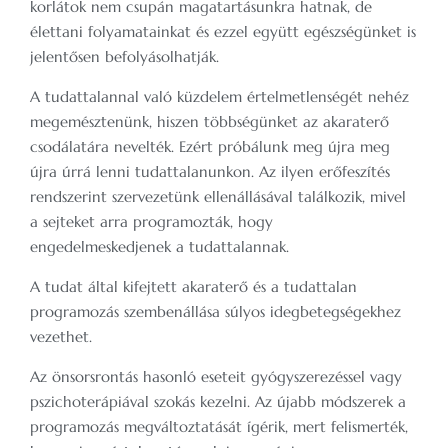
korlátok nem csupán magatartásunkra hatnak, de
élettani folyamatainkat és ezzel együtt egészségünket is
jelentősen befolyásolhatják.
A tudattalannal való küzdelem értelmetlenségét nehéz
megemésztenünk, hiszen többségünket az akaraterő
csodálatára nevelték. Ezért próbálunk meg újra meg
újra úrrá lenni tudattalanunkon. Az ilyen erőfeszítés
rendszerint szervezetünk ellenállásával találkozik, mivel
a sejteket arra programozták, hogy
engedelmeskedjenek a tudattalannak.
A tudat által kifejtett akaraterő és a tudattalan
programozás szembenállása súlyos idegbetegségekhez
vezethet.
Az önsorsrontás hasonló eseteit gyógyszerezéssel vagy
pszichoterápiával szokás kezelni. Az újabb módszerek a
programozás megváltoztatását ígérik, mert felismerték,