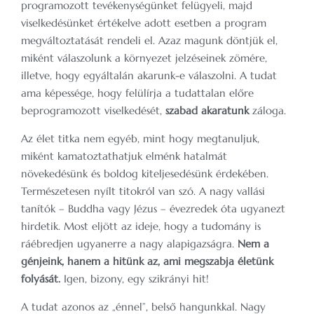
programozott tevékenységünket felügyeli, majd
viselkedésünket értékelve adott esetben a program
megváltoztatását rendeli el. Azaz magunk döntjük el,
miként válaszolunk a környezet jelzéseinek zömére,
illetve, hogy egyáltalán akarunk-e válaszolni. A tudat
ama képessége, hogy felülírja a tudattalan előre
beprogramozott viselkedését,
szabad akaratunk
záloga.
Az élet titka nem egyéb, mint hogy megtanuljuk,
miként kamatoztathatjuk elménk hatalmát
növekedésünk és boldog kiteljesedésünk érdekében.
Természetesen nyílt titokról van szó. A nagy vallási
tanítók – Buddha vagy Jézus – évezredek óta ugyanezt
hirdetik. Most eljött az ideje, hogy a tudomány is
ráébredjen ugyanerre a nagy alapigazságra.
Nem a
génjeink, hanem a hitünk az, ami megszabja életünk
folyását.
Igen, bizony, egy szikrányi hit!
A tudat azonos az „énnel”, belső hangunkkal. Nagy