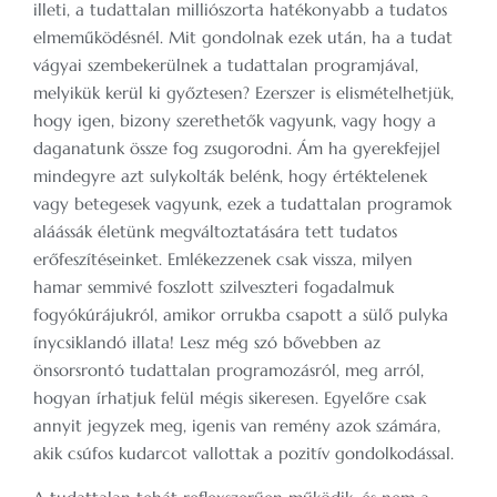
illeti, a tudattalan milliószorta hatékonyabb a tudatos
elmeműködésnél. Mit gondolnak ezek után, ha a tudat
vágyai szembekerülnek a tudattalan programjával,
melyikük kerül ki győztesen? Ezerszer is elismételhetjük,
hogy igen, bizony szerethetők vagyunk, vagy hogy a
daganatunk össze fog zsugorodni. Ám ha gyerekfejjel
mindegyre azt sulykolták belénk, hogy értéktelenek
vagy betegesek vagyunk, ezek a tudattalan programok
aláássák életünk megváltoztatására tett tudatos
erőfeszítéseinket. Emlékezzenek csak vissza, milyen
hamar semmivé foszlott szilveszteri fogadalmuk
fogyókúrájukról, amikor orrukba csapott a sülő pulyka
ínycsiklandó illata! Lesz még szó bővebben az
önsorsrontó tudattalan programozásról, meg arról,
hogyan írhatjuk felül mégis sikeresen. Egyelőre csak
annyit jegyzek meg, igenis van remény azok számára,
akik csúfos kudarcot vallottak a pozitív gondolkodással.