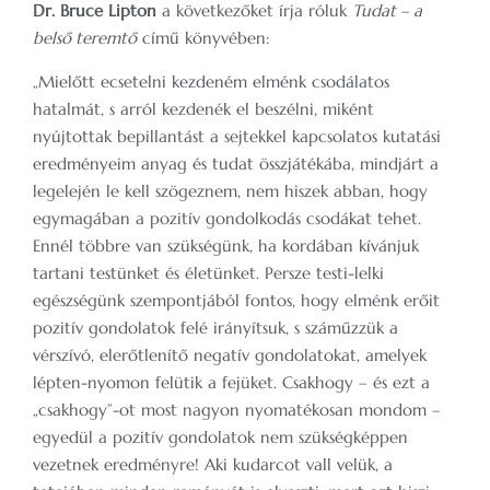
Dr. Bruce Lipton
a következőket írja róluk
Tudat – a
belső teremtő
című könyvében:
„Mielőtt ecsetelni kezdeném elménk csodálatos
hatalmát, s arról kezdenék el beszélni, miként
nyújtottak bepillantást a sejtekkel kapcsolatos kutatási
eredményeim anyag és tudat összjátékába, mindjárt a
legelején le kell szögeznem, nem hiszek abban, hogy
egymagában a pozitív gondolkodás csodákat tehet.
Ennél többre van szükségünk, ha kordában kívánjuk
tartani testünket és életünket. Persze testi-lelki
egészségünk szempontjából fontos, hogy elménk erőit
pozitív gondolatok felé irányítsuk, s száműzzük a
vérszívó, elerőtlenítő negatív gondolatokat, amelyek
lépten-nyomon felütik a fejüket. Csakhogy – és ezt a
„csakhogy”-ot most nagyon nyomatékosan mondom –
egyedül a pozitív gondolatok nem szükségképpen
vezetnek eredményre! Aki kudarcot vall velük, a