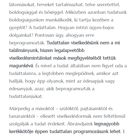
látomásokat, terveket tartalmazhat, telve szeretettel,
boldogsággal és bőséggel. Miközben azonban tudatunk
boldogságunkon munkálkodik, ki tartja kezében a
gyeplőt? A tudattalan. Hogyan intézi ügyes-bajos
dolgainkat? Pontosan úgy, ahogyan erre
beprogramozták.
Tudattalan viselkedésünk nem a mi
találmányunk, hiszen legalapvetőbb
viselkedésmintáinkat mások megfigyeléséből tettük
magunkévá
. És mivel a tudat általában nem figyel oda a
tudattalanra, a legtöbben meglepődnek, amikor azt
hallják, hogy épp olyanok, mint az édesapjuk vagy
édesanyjuk, azaz, akik beprogramozták a
tudattalanjukat.
Márpedig a másoktól – szülőktől, pajtásainktól és
tanárainktól – ellesett viselkedésformák nem feltétlenül
szolgálják a tudat érdekeit. Ábrándjaink
legnagyobb
kerékkötője éppen tudattalan programozásunk lehet
. E