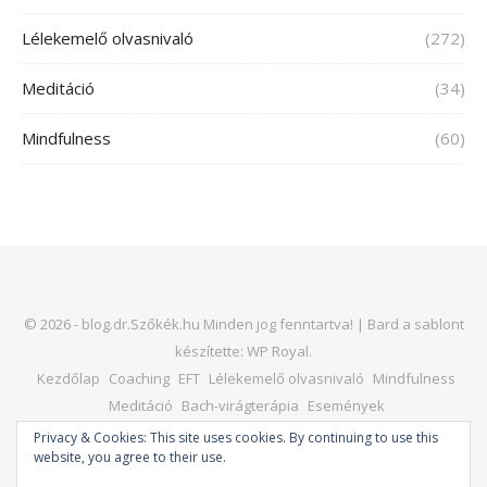
Lélekemelő olvasnivaló
(272)
Meditáció
(34)
Mindfulness
(60)
© 2026 - blog.dr.Szőkék.hu Minden jog fenntartva! |
Bard a sablont
készítette:
WP Royal
.
Kezdőlap
Coaching
EFT
Lélekemelő olvasnivaló
Mindfulness
Meditáció
Bach-virágterápia
Események
Kapcsolat – dr. Horváth Judit
Honlap
Privacy & Cookies: This site uses cookies. By continuing to use this
website, you agree to their use.