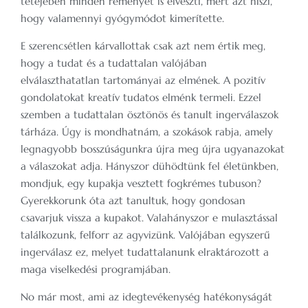
tetejében minden reményét is elveszti, mert azt hiszi,
hogy valamennyi gyógymódot kimerítette.
E szerencsétlen kárvallottak csak azt nem értik meg,
hogy a tudat és a tudattalan valójában
elválaszthatatlan tartományai az elmének. A pozitív
gondolatokat kreatív tudatos elménk termeli. Ezzel
szemben a tudattalan ösztönös és tanult ingerválaszok
tárháza. Úgy is mondhatnám, a szokások rabja, amely
legnagyobb bosszúságunkra újra meg újra ugyanazokat
a válaszokat adja. Hányszor dühödtünk fel életünkben,
mondjuk, egy kupakja vesztett fogkrémes tubuson?
Gyerekkorunk óta azt tanultuk, hogy gondosan
csavarjuk vissza a kupakot. Valahányszor e mulasztással
találkozunk, felforr az agyvizünk. Valójában egyszerű
ingerválasz ez, melyet tudattalanunk elraktározott a
maga viselkedési programjában.
No már most, ami az idegtevékenység hatékonyságát