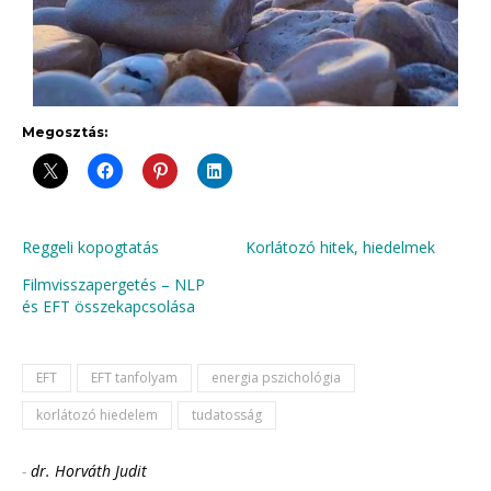
Megosztás:
Reggeli kopogtatás
Korlátozó hitek, hiedelmek
Filmvisszapergetés – NLP
és EFT összekapcsolása
EFT
EFT tanfolyam
energia pszichológia
korlátozó hiedelem
tudatosság
-
dr. Horváth Judit