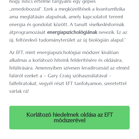
hogy nincs értelme tárgyalni egy gépies
„zenedobozzal”. Ezek a megközelítések a kvantumfizika
ama meglátásán alapulnak, amely kapcsolatot teremt
energia és gondolat között. A tanult viselkedésformák
átprogramozását
energiapszichológiának
nevezik. Ez az
új, feltörekvő tudományterület az új biológián alapul.”
Az EFT, mint energiapszichológiai módszer kiválóan
alkalmas a korlátozó hiteink felderítésére és oldására,
felülírására. Amennyiben szívesen leradíroznád az elméd
faláról ezeket a – Gary Craig szóhasználatával –
falfeliratokat, vegyél részt EFT tanfolyamon, szeretettel
várlak rá!
Korlátozó hiedelmek oldása az EFT
módszerével