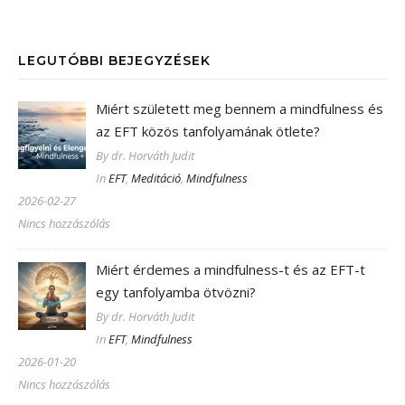
LEGUTÓBBI BEJEGYZÉSEK
Miért született meg bennem a mindfulness és
az EFT közös tanfolyamának ötlete?
By dr. Horváth Judit
In
EFT
,
Meditáció
,
Mindfulness
2026-02-27
Nincs hozzászólás
Miért érdemes a mindfulness-t és az EFT-t
egy tanfolyamba ötvözni?
By dr. Horváth Judit
In
EFT
,
Mindfulness
2026-01-20
Nincs hozzászólás