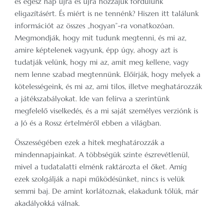
és egész nap újra és újra hozzájuk fordulunk
eligazításért. És miért is ne tennénk? Hiszen itt találunk
információt az összes „hogyan”-ra vonatkozóan.
Megmondják, hogy mit tudunk megtenni, és mi az,
amire képtelenek vagyunk, épp úgy, ahogy azt is
tudatják velünk, hogy mi az, amit meg kellene, vagy
nem lenne szabad megtennünk. Előírják, hogy melyek a
kötelességeink, és mi az, ami tilos, illetve meghatározzák
a játékszabályokat. Ide van felírva a szerintünk
megfelelő viselkedés, és a mi saját személyes verziónk is
a Jó és a Rossz értelméről ebben a világban.
Összességében ezek a hitek meghatározzák a
mindennapjainkat. A többségük szinte észrevétlenül,
mivel a tudatalatti elménk raktározta el őket. Amíg
ezek szolgálják a napi működésünket, nincs is velük
semmi baj. De amint korlátoznak, elakadunk tőlük, már
akadályokká válnak.