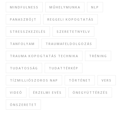
MINDFULNESS
MŰHELYMUNKA
NLP
PANASZBÖJT
REGGELI KOPOGTATÁS
STRESSZKEZELÉS
SZERETETNYELV
TANFOLYAM
TRAUMAFELDOLGOZÁS
TRAUMA KOPOGTATÁS TECHNIKA
TRÉNING
TUDATOSSÁG
TUDATTÉRKÉP
TÍZMILLIÓSZOROS NAP
TÖRTÉNET
VERS
VIDEÓ
ÉRZELMI EVÉS
ÖNEGYÜTTÉRZÉS
ÖNSZERETET