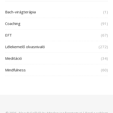
Bach-virágterápia
(1)
Coaching
(91)
EFT
(67)
Lélekemelő olvasnivaló
(272)
Meditáció
(34)
Mindfulness
(60)