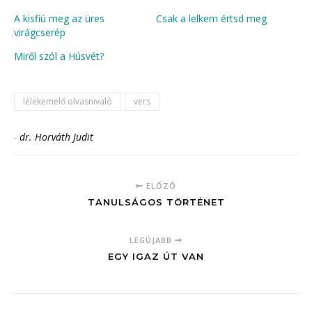
A kisfiú meg az üres
Csak a lelkem értsd meg
virágcserép
Miről szól a Húsvét?
lélekemelő olvasnivaló
vers
-
dr. Horváth Judit
ELŐZŐ
TANULSÁGOS TÖRTÉNET
LEGÚJABB
EGY IGAZ ÚT VAN