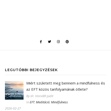
LEGUTÓBBI BEJEGYZÉSEK
Miért született meg bennem a mindfulness és
az EFT közös tanfolyamának ötlete?
By dr. Horváth Judit
In
EFT
,
Meditáció
,
Mindfulness
2026-02-27