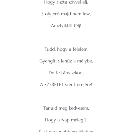
Hogy tiszta szívvel élj,
S oly erő majd nem lesz,
Amelyiktől félj!
Tudd, hogy a félelem
Gyengít, s lehúz a mélybe,
De te támaszkodj
A SZERETET szent erejére!
Tanuld meg kedvesem,
Hogy a Nap melegít,
S a legnagyobb veszélyben