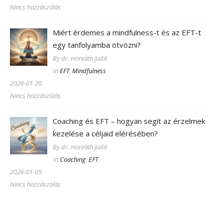
Nincs hozzászólás
Miért érdemes a mindfulness-t és az EFT-t
egy tanfolyamba ötvözni?
By dr. Horváth Judit
In
EFT
,
Mindfulness
2026-01-20
Nincs hozzászólás
Coaching és EFT – hogyan segít az érzelmek
kezelése a céljaid elérésében?
By dr. Horváth Judit
In
Coaching
,
EFT
2026-01-05
Nincs hozzászólás