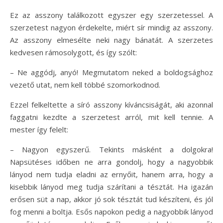
Ez az asszony találkozott egyszer egy szerzetessel. A
szerzetest nagyon érdekelte, miért sír mindig az asszony.
Az asszony elmesélte neki nagy bánatát. A szerzetes
kedvesen rámosolygott, és így szólt:
– Ne aggódj, anyó! Megmutatom neked a boldogsághoz
vezető utat, nem kell többé szomorkodnod.
Ezzel felkeltette a síró asszony kíváncsiságát, aki azonnal
faggatni kezdte a szerzetest arról, mit kell tennie. A
mester így felelt:
– Nagyon egyszerű. Tekints másként a dolgokra!
Napsütéses időben ne arra gondolj, hogy a nagyobbik
lányod nem tudja eladni az ernyőit, hanem arra, hogy a
kisebbik lányod meg tudja szárítani a tésztát. Ha igazán
erősen süt a nap, akkor jó sok tésztát tud készíteni, és jól
fog menni a boltja. Esős napokon pedig a nagyobbik lányod