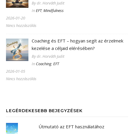
By dr. Horváth Judit
In
EFT
,
Mindfulness
2026-01-20
Nincs hozzászólás
Coaching és EFT – hogyan segít az érzelmek
kezelése a céljaid elérésében?
By dr. Horváth Judit
In
Coaching
,
EFT
2026-01-05
Nincs hozzászólás
LEGÉRDEKESEBB BEJEGYZÉSEK
Útmutató az EFT használatához