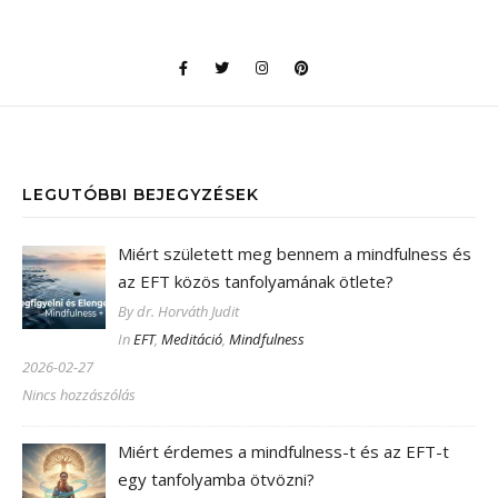
LEGUTÓBBI BEJEGYZÉSEK
Miért született meg bennem a mindfulness és
az EFT közös tanfolyamának ötlete?
By dr. Horváth Judit
In
EFT
,
Meditáció
,
Mindfulness
2026-02-27
Nincs hozzászólás
Miért érdemes a mindfulness-t és az EFT-t
egy tanfolyamba ötvözni?