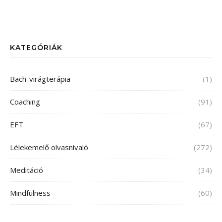
KATEGÓRIÁK
Bach-virágterápia
(1)
Coaching
(91)
EFT
(67)
Lélekemelő olvasnivaló
(272)
Meditáció
(34)
Mindfulness
(60)