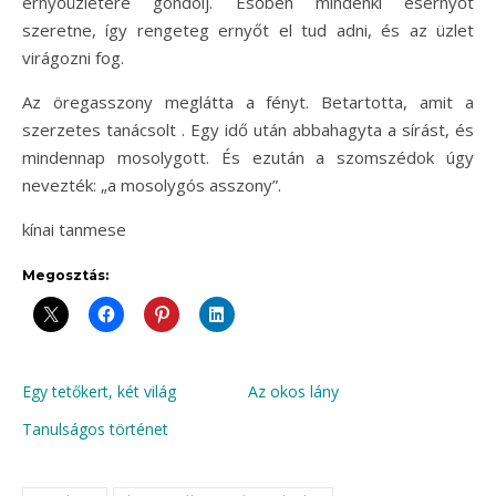
ernyőüzletére gondolj. Esőben mindenki esernyőt
szeretne, így rengeteg ernyőt el tud adni, és az üzlet
virágozni fog.
Az öregasszony meglátta a fényt. Betartotta, amit a
szerzetes tanácsolt . Egy idő után abbahagyta a sírást, és
mindennap mosolygott. És ezután a szomszédok úgy
nevezték: „a mosolygós asszony”.
kínai tanmese
Megosztás:
Egy tetőkert, két világ
Az okos lány
Tanulságos történet