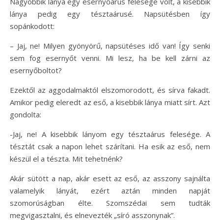
Nagyobbik lánya egy esernyőárus felesége volt, a kisebbik
lánya pedig egy tésztaárusé. Napsütésben így
sopánkodott:
– Jaj, ne! Milyen gyönyörű, napsütéses idő van! Így senki
sem fog esernyőt venni. Mi lesz, ha be kell zárni az
esernyőboltot?
Ezektől az aggodalmaktól elszomorodott, és sírva fakadt.
Amikor pedig eleredt az eső, a kisebbik lánya miatt sírt. Azt
gondolta:
-Jaj, ne! A kisebbik lányom egy tésztaárus felesége. A
tésztát csak a napon lehet szárítani. Ha esik az eső, nem
készül el a tészta. Mit tehetnénk?
Akár sütött a nap, akár esett az eső, az asszony sajnálta
valamelyik lányát, ezért aztán minden napját
szomorúságban élte. Szomszédai sem tudták
megvigasztalni, és elnevezték „síró asszonynak”.