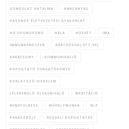
GONDOLAT HATALMA
HANGANYAG
HASZNOS ÉLETVEZETÉSI GYAKORLAT
HO'OPONOPONO
HÁLA
HÚSVÉT
IMA
IMMUNRENDSZER
KARCSÚSODJ EFT-VEL
KARÁCSONY
KOMMUNIKÁCIÓ
KOPOGTATÓ FORGATÓKÖNYV
KORLÁTOZÓ HIEDELEM
LÉLEKEMELŐ OLVASNIVALÓ
MEDITÁCIÓ
MINDFULNESS
MŰHELYMUNKA
NLP
PANASZBÖJT
REGGELI KOPOGTATÁS