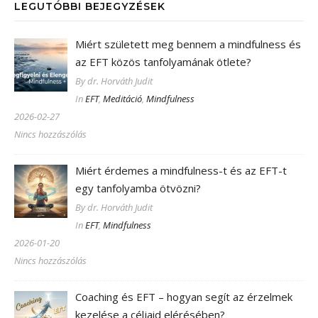
LEGUTÓBBI BEJEGYZÉSEK
Miért született meg bennem a mindfulness és
az EFT közös tanfolyamának ötlete?
By dr. Horváth Judit
In
EFT
,
Meditáció
,
Mindfulness
2026-02-27
Nincs hozzászólás
Miért érdemes a mindfulness-t és az EFT-t
egy tanfolyamba ötvözni?
By dr. Horváth Judit
In
EFT
,
Mindfulness
2026-01-20
Nincs hozzászólás
Coaching és EFT – hogyan segít az érzelmek
kezelése a céljaid elérésében?