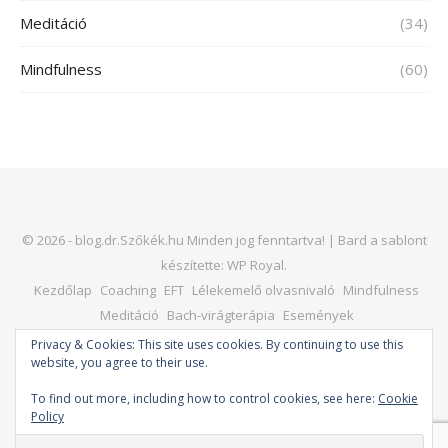
Meditáció
(34)
Mindfulness
(60)
© 2026 - blog.dr.Szőkék.hu Minden jog fenntartva! |
Bard a sablont
készítette:
WP Royal
.
Kezdőlap
Coaching
EFT
Lélekemelő olvasnivaló
Mindfulness
Meditáció
Bach-virágterápia
Események
Kapcsolat – dr. Horváth Judit
Honlap
Privacy & Cookies: This site uses cookies. By continuing to use this
website, you agree to their use.
To find out more, including how to control cookies, see here:
Cookie
Policy
VISSZA A TETEJÉRE