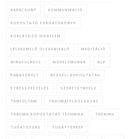
KARÁCSONY
KOMMUNIKÁCIÓ
KOPOGTATÓ FORGATÓKÖNYV
KORLÁTOZÓ HIEDELEM
LÉLEKEMELŐ OLVASNIVALÓ
MEDITÁCIÓ
MINDFULNESS
MŰHELYMUNKA
NLP
PANASZBÖJT
REGGELI KOPOGTATÁS
STRESSZKEZELÉS
SZERETETNYELV
TANFOLYAM
TRAUMAFELDOLGOZÁS
TRAUMA KOPOGTATÁS TECHNIKA
TRÉNING
TUDATOSSÁG
TUDATTÉRKÉP