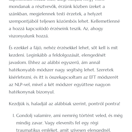
mondanak a résztvevők, érzünk közben ízeket a
szánkban, megjelennek testi érzetek, a helyzet
szempontjából teljesen közömbös lehet. Kellemetlenné
a hozzá kapcsolódó érzéseink teszik. Az, ahogy
viszonyulunk hozzá.
És ezekkel a fájó, nehéz érzésekkel lehet, sőt kell is mit
kezdeni. Leginkább a feldolgozását, elengedését
javaslom. Ehhez az alábbi egyszerű, ám annál
hatékonyabb módszer nagy segítség lehet. Szeretek
kísérletezni, és itt is összekapcsoltam az EFT módszerét
az NLP-vel, mivel a két módszer együttese nagyon
hatékonynak bizonyul.
Kezdjük is, haladjál az alábbiak szerint, pontról pontra!
Gondolj valamire, ami nemrég történt veled, és még
mindig zavar. Vagy eleveníts fel egy régi
traumatikus emléket, amit szívesen elengednél.