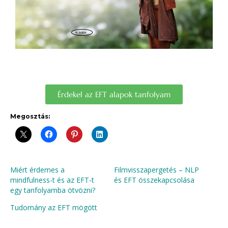
Érdekel az EFT alapok tanfolyam
Megosztás:
Miért érdemes a
Filmvisszapergetés – NLP
mindfulness-t és az EFT-t
és EFT összekapcsolása
egy tanfolyamba ötvözni?
Tudomány az EFT mögött