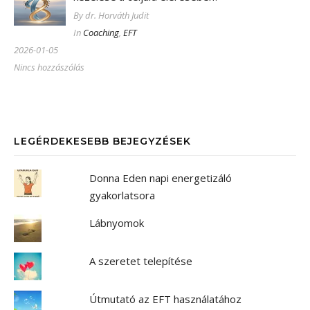
By dr. Horváth Judit
In
Coaching
,
EFT
2026-01-05
Nincs hozzászólás
LEGÉRDEKESEBB BEJEGYZÉSEK
Donna Eden napi energetizáló
gyakorlatsora
Lábnyomok
A szeretet telepítése
Útmutató az EFT használatához