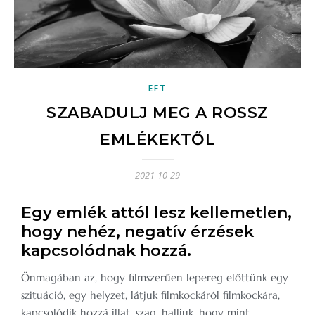
EFT
SZABADULJ MEG A ROSSZ
EMLÉKEKTŐL
2021-10-29
Egy emlék attól lesz kellemetlen,
hogy nehéz, negatív érzések
kapcsolódnak hozzá.
Önmagában az, hogy filmszerűen lepereg előttünk egy
szituáció, egy helyzet, látjuk filmkockáról filmkockára,
kapcsolódik hozzá illat, szag, halljuk, hogy mint