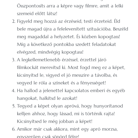
Összpontosíts arra a képre vagy filmre, amit a lelki
szemeid előtt látsz!
Figyeld meg hozzá az érzéseid, testi érzeteid. Éld
bele magad újra a felelevenített szituációba. Beszéld
meg magaddal a helyzetet. És közben kopogtass!
Míg a következő pontokba szedett feladatokat
elvégzed, mindvégig kopogtass!
A legkellemetlenebb érzéssel, érzettel járó
filmkockát merevítsd ki. Most fogd meg ez a képet,
kicsinyítsd le, vigyed el jó messzire a távolba, és
vegyed le róla a színeket és a fényességet!
Ha hallod a jelenettel kapcsolatos emberi és egyéb
hangokat, halkítsd le azokat!
Tegyed a képet olyan apróvá, hogy hunyorítanod
kelljen ahhoz, hogy lássad, mi is történik rajta!
Kicsinyítsed le még jobban a képet!
Amikor már csak akkora, mint egy apró morzsa,
egyszerűen csak söpörd félre!