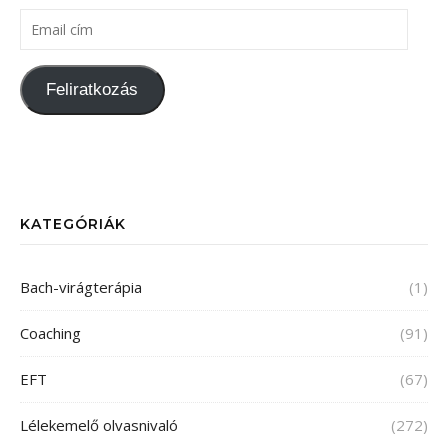
Feliratkozás
KATEGÓRIÁK
Bach-virágterápia
(1)
Coaching
(91)
EFT
(67)
Lélekemelő olvasnivaló
(272)