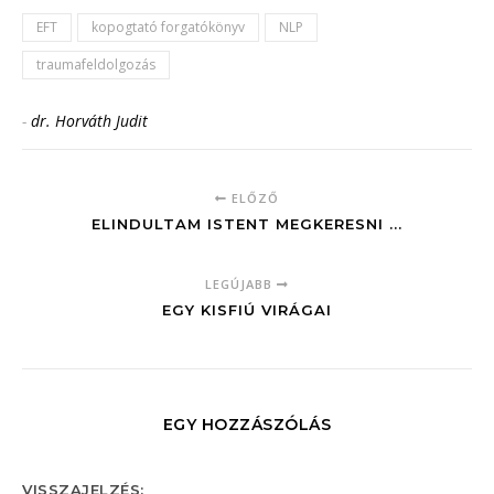
EFT
kopogtató forgatókönyv
NLP
traumafeldolgozás
-
dr. Horváth Judit
ELŐZŐ
ELINDULTAM ISTENT MEGKERESNI ...
LEGÚJABB
EGY KISFIÚ VIRÁGAI
EGY HOZZÁSZÓLÁS
VISSZAJELZÉS: