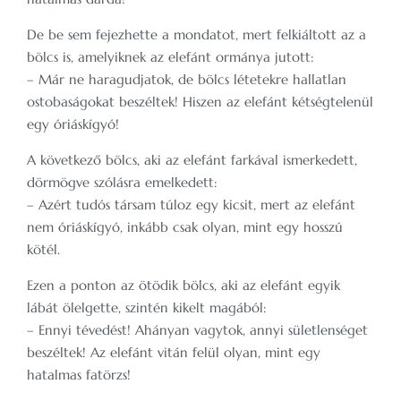
De be sem fejezhette a mondatot, mert felkiáltott az a
bölcs is, amelyiknek az elefánt ormánya jutott:
– Már ne haragudjatok, de bölcs létetekre hallatlan
ostobaságokat beszéltek! Hiszen az elefánt kétségtelenül
egy óriáskígyó!
A következő bölcs, aki az elefánt farkával ismerkedett,
dörmögve szólásra emelkedett:
– Azért tudós társam túloz egy kicsit, mert az elefánt
nem óriáskígyó, inkább csak olyan, mint egy hosszú
kötél.
Ezen a ponton az ötödik bölcs, aki az elefánt egyik
lábát ölelgette, szintén kikelt magából:
– Ennyi tévedést! Ahányan vagytok, annyi sületlenséget
beszéltek! Az elefánt vitán felül olyan, mint egy
hatalmas fatörzs!