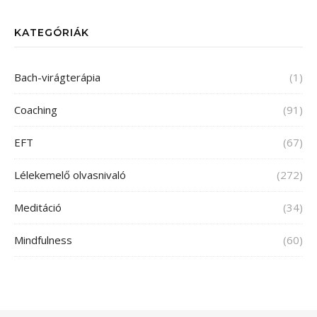
KATEGÓRIÁK
Bach-virágterápia
(1)
Coaching
(91)
EFT
(67)
Lélekemelő olvasnivaló
(272)
Meditáció
(34)
Mindfulness
(60)