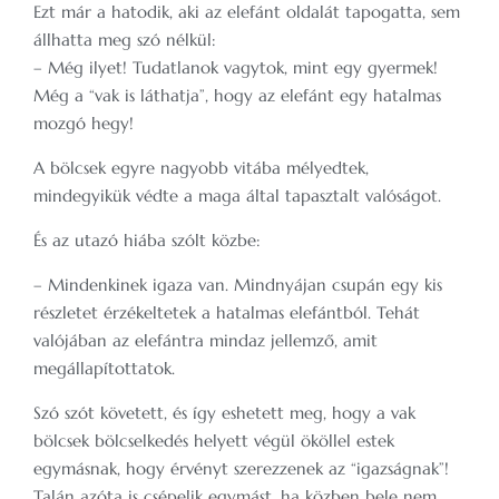
Ezt már a hatodik, aki az elefánt oldalát tapogatta, sem
állhatta meg szó nélkül:
– Még ilyet! Tudatlanok vagytok, mint egy gyermek!
Még a “vak is láthatja”, hogy az elefánt egy hatalmas
mozgó hegy!
A bölcsek egyre nagyobb vitába mélyedtek,
mindegyikük védte a maga által tapasztalt valóságot.
És az utazó hiába szólt közbe:
– Mindenkinek igaza van. Mindnyájan csupán egy kis
részletet érzékeltetek a hatalmas elefántból. Tehát
valójában az elefántra mindaz jellemző, amit
megállapítottatok.
Szó szót követett, és így eshetett meg, hogy a vak
bölcsek bölcselkedés helyett végül ököllel estek
egymásnak, hogy érvényt szerezzenek az “igazságnak”!
Talán azóta is csépelik egymást, ha közben bele nem