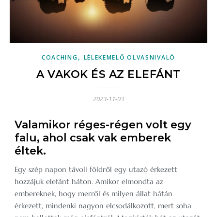
,
COACHING
LÉLEKEMELŐ OLVASNIVALÓ
A VAKOK ÉS AZ ELEFÁNT
2023-11-03
Valamikor réges-régen volt egy
falu, ahol csak vak emberek
éltek.
Egy szép napon távoli földről egy utazó érkezett
hozzájuk elefánt háton. Amikor elmondta az
embereknek, hogy merről és milyen állat hátán
érkezett, mindenki nagyon elcsodálkozott, mert soha