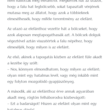
nem hallottak még elefántról. Megkérték hát az utazót,
hogy a falu hat legbölcsebb, sokat tapasztalt vénjének
mutassa meg az állatot, hogy azok a többieknek
elmesélhessék, hogy miféle teremtmény az elefánt.
Az utazó az elefánthoz vezette hát a bölcseket, hogy
azok alaposan megtapogathassák azt. A bölcsek dolguk
végeztével aztán visszatértek a falu népéhez, hogy
elmeséljék, hogy milyen is az elefánt.
Az első, akinek a tapogatás közben az elefánt füle akadt
a kezébe így szólt:
– Nos, könnyen elmondhatom, hogy milyen az elefánt;
olyan mint egy hatalmas levél, vagy még inkább mint
egy folyton mozgolódó gyapjúszőnyeg.
A második, aki az elefánthoz érve annak agyarában
akadt meg, rögtön felháborodva közbevágott:
– Ezt a badarságot! Hiszen az elefánt olyan mint egy
hatalmas dárda!