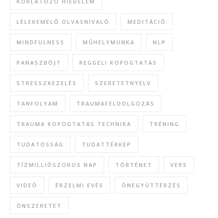
KORLÁTOZÓ HIEDELEM
LÉLEKEMELŐ OLVASNIVALÓ
MEDITÁCIÓ
MINDFULNESS
MŰHELYMUNKA
NLP
PANASZBÖJT
REGGELI KOPOGTATÁS
STRESSZKEZELÉS
SZERETETNYELV
TANFOLYAM
TRAUMAFELDOLGOZÁS
TRAUMA KOPOGTATÁS TECHNIKA
TRÉNING
TUDATOSSÁG
TUDATTÉRKÉP
TÍZMILLIÓSZOROS NAP
TÖRTÉNET
VERS
VIDEÓ
ÉRZELMI EVÉS
ÖNEGYÜTTÉRZÉS
ÖNSZERETET