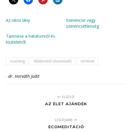
Az okos lány
Szerencse vagy
szerencsétlenség
Tanmese a hatalomról és
tiszteletről
coaching
lélekemelő olvasnivaló
történet
-
dr. Horváth Judit
ELŐZŐ
AZ ÉLET AJÁNDÉK
LEGÚJABB
ECOMEDITÁCIÓ