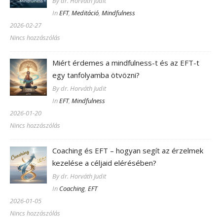
By dr. Horváth Judit
In
EFT
,
Meditáció
,
Mindfulness
2026-02-27
Nincs hozzászólás
Miért érdemes a mindfulness-t és az EFT-t
egy tanfolyamba ötvözni?
By dr. Horváth Judit
In
EFT
,
Mindfulness
2026-01-20
Nincs hozzászólás
Coaching és EFT – hogyan segít az érzelmek
kezelése a céljaid elérésében?
By dr. Horváth Judit
In
Coaching
,
EFT
2026-01-05
Nincs hozzászólás