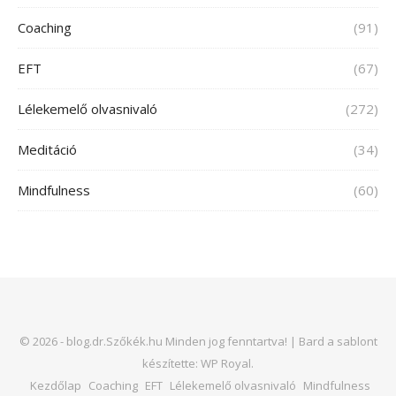
Coaching
(91)
EFT
(67)
Lélekemelő olvasnivaló
(272)
Meditáció
(34)
Mindfulness
(60)
© 2026 - blog.dr.Szőkék.hu Minden jog fenntartva! |
Bard a sablont
készítette:
WP Royal
.
Kezdőlap
Coaching
EFT
Lélekemelő olvasnivaló
Mindfulness