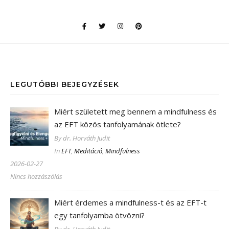
LEGUTÓBBI BEJEGYZÉSEK
Miért született meg bennem a mindfulness és
az EFT közös tanfolyamának ötlete?
By dr. Horváth Judit
In
EFT
,
Meditáció
,
Mindfulness
2026-02-27
Nincs hozzászólás
Miért érdemes a mindfulness-t és az EFT-t
egy tanfolyamba ötvözni?
By dr. Horváth Judit