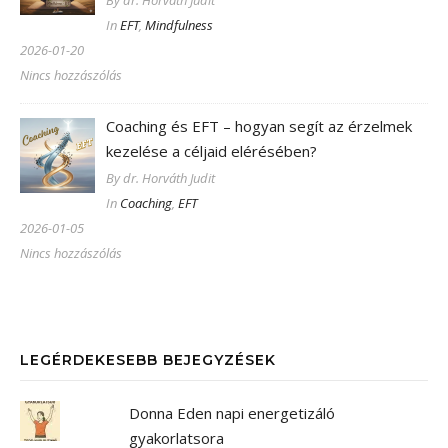
In
EFT
,
Mindfulness
2026-01-20
Nincs hozzászólás
Coaching és EFT – hogyan segít az érzelmek
kezelése a céljaid elérésében?
By dr. Horváth Judit
In
Coaching
,
EFT
2026-01-05
Nincs hozzászólás
LEGÉRDEKESEBB BEJEGYZÉSEK
Donna Eden napi energetizáló
gyakorlatsora