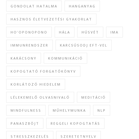
GONDOLAT HATALMA
HANGANYAG
HASZNOS ÉLETVEZETÉSI GYAKORLAT
HO'OPONOPONO
HÁLA
HÚSVÉT
IMA
IMMUNRENDSZER
KARCSÚSODJ EFT-VEL
KARÁCSONY
KOMMUNIKÁCIÓ
KOPOGTATÓ FORGATÓKÖNYV
KORLÁTOZÓ HIEDELEM
LÉLEKEMELŐ OLVASNIVALÓ
MEDITÁCIÓ
MINDFULNESS
MŰHELYMUNKA
NLP
PANASZBÖJT
REGGELI KOPOGTATÁS
STRESSZKEZELÉS
SZERETETNYELV