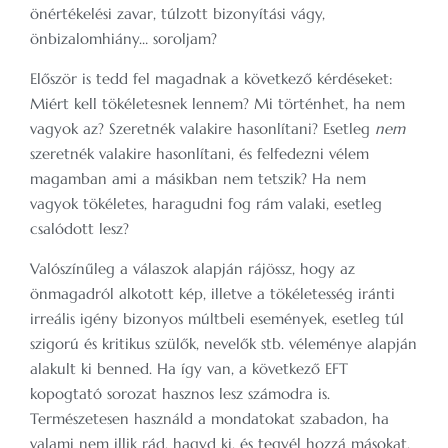
önértékelési zavar, túlzott bizonyítási vágy,
önbizalomhiány… soroljam?
Először is tedd fel magadnak a következő kérdéseket:
Miért kell tökéletesnek lennem? Mi történhet, ha nem
vagyok az? Szeretnék valakire hasonlítani? Esetleg
nem
szeretnék valakire hasonlítani, és felfedezni vélem
magamban ami a másikban nem tetszik? Ha nem
vagyok tökéletes, haragudni fog rám valaki, esetleg
csalódott lesz?
Valószínűleg a válaszok alapján rájössz, hogy az
önmagadról alkotott kép, illetve a tökéletesség iránti
irreális igény bizonyos múltbeli események, esetleg túl
szigorú és kritikus szülők, nevelők stb. véleménye alapján
alakult ki benned. Ha így van, a következő EFT
kopogtató sorozat hasznos lesz számodra is.
Természetesen használd a mondatokat szabadon, ha
valami nem illik rád, hagyd ki, és tegyél hozzá másokat,