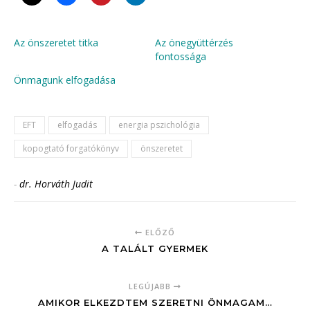
Az önszeretet titka
Az önegyüttérzés
fontossága
Önmagunk elfogadása
EFT
elfogadás
energia pszichológia
kopogtató forgatókönyv
önszeretet
-
dr. Horváth Judit
ELŐZŐ
A TALÁLT GYERMEK
LEGÚJABB
AMIKOR ELKEZDTEM SZERETNI ÖNMAGAM…