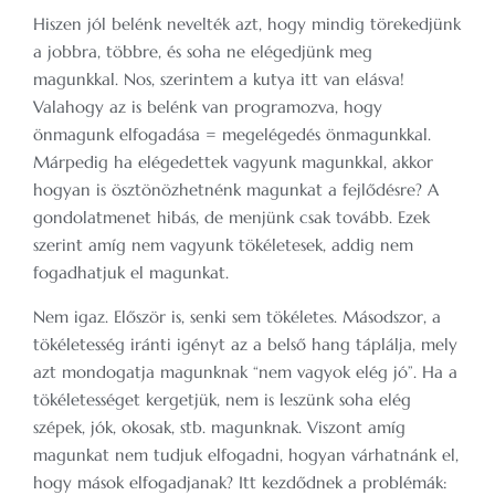
Hiszen jól belénk nevelték azt, hogy mindig törekedjünk
a jobbra, többre, és soha ne elégedjünk meg
magunkkal. Nos, szerintem a kutya itt van elásva!
Valahogy az is belénk van programozva, hogy
önmagunk elfogadása = megelégedés önmagunkkal.
Márpedig ha elégedettek vagyunk magunkkal, akkor
hogyan is ösztönözhetnénk magunkat a fejlődésre? A
gondolatmenet hibás, de menjünk csak tovább. Ezek
szerint amíg nem vagyunk tökéletesek, addig nem
fogadhatjuk el magunkat.
Nem igaz. Először is, senki sem tökéletes. Másodszor, a
tökéletesség iránti igényt az a belső hang táplálja, mely
azt mondogatja magunknak “nem vagyok elég jó”. Ha a
tökéletességet kergetjük, nem is leszünk soha elég
szépek, jók, okosak, stb. magunknak. Viszont amíg
magunkat nem tudjuk elfogadni, hogyan várhatnánk el,
hogy mások elfogadjanak? Itt kezdődnek a problémák: