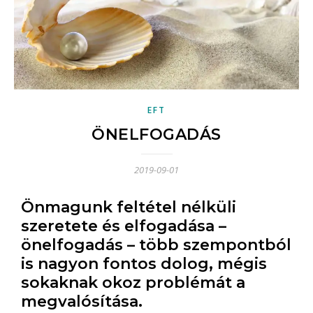
EFT
ÖNELFOGADÁS
2019-09-01
Önmagunk feltétel nélküli
szeretete és elfogadása –
önelfogadás – több szempontból
is nagyon fontos dolog, mégis
sokaknak okoz problémát a
megvalósítása.