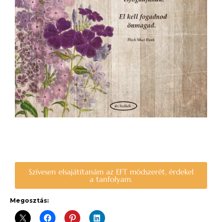
Szívesen elsajátítanám az EFT módszerét, érdekel
a tanfolyam.
Megosztás: