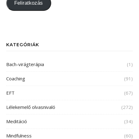
Feliratkozás
KATEGÓRIÁK
Bach-virágterápia
(1)
Coaching
(91)
EFT
(67)
Lélekemelő olvasnivaló
(272)
Meditáció
(34)
Mindfulness
(60)