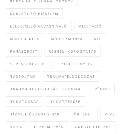
KOPOGTATÓ FORGATÓKÖNYV
KORLÁTOZÓ HIEDELEM
LÉLEKEMELŐ OLVASNIVALÓ
MEDITÁCIÓ
MINDFULNESS
MŰHELYMUNKA
NLP
PANASZBÖJT
REGGELI KOPOGTATÁS
STRESSZKEZELÉS
SZERETETNYELV
TANFOLYAM
TRAUMAFELDOLGOZÁS
TRAUMA KOPOGTATÁS TECHNIKA
TRÉNING
TUDATOSSÁG
TUDATTÉRKÉP
TÍZMILLIÓSZOROS NAP
TÖRTÉNET
VERS
VIDEÓ
ÉRZELMI EVÉS
ÖNEGYÜTTÉRZÉS