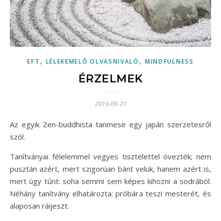
,
,
EFT
LÉLEKEMELŐ OLVASNIVALÓ
MINDFULNESS
ÉRZELMEK
2019-09-21
Az egyik Zen-buddhista tanmese egy japán szerzetesről
szól.
Tanítványai félelemmel vegyes tisztelettel övezték; nem
pusztán azért, mert szigorúan bánt velük, hanem azért is,
mert úgy tűnt: soha semmi sem képes kihozni a sodrából.
Néhány tanítvány elhatározta: próbára teszi mesterét, és
alaposan ráijeszt.