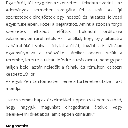
Egy sötét, téli reggelen a szerzetes – feladata szerint – az
Adományok Termében szolgálta fel a teát. Az ifjú
szerzetesek elrejtőztek egy hosszú és huzatos folyosó
eg
yik fülkéjében, közel a bejárathoz. Amint a szóban forgó
szerzetes elhaladt előttük, bolondul ordítozva
valamennyien rárohantak. Az – anélkül, hogy egy pillanatra
is hátrahőkölt volna – folytatta útját, továbbra is tálcáján
egyensúlyozva a csészéket. Amikor odaért velük a
terembe, letette a tálcát, lefedte a teáskannát, nehogy por
hulljon bele, aztán nekidőlt a falnak, és rémülten kiáltozni
kezdett: „Ó, ó!”
Az egyik Zen-tanítómester – erre a történetre utalva – azt
mondja:
„Nincs semmi baj az érzelmekkel. Éppen csak nem szabad,
hogy hagyjuk magunkat elragadtatni általuk, vagy
belekeverni őket abba, amit éppen csinálunk.”
Megosztás: