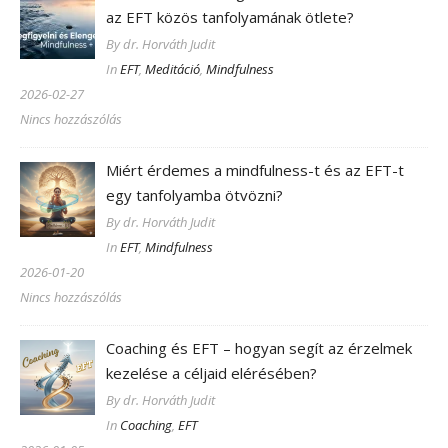
az EFT közös tanfolyamának ötlete?
By dr. Horváth Judit
In
EFT
,
Meditáció
,
Mindfulness
2026-02-27
Nincs hozzászólás
Miért érdemes a mindfulness-t és az EFT-t
egy tanfolyamba ötvözni?
By dr. Horváth Judit
In
EFT
,
Mindfulness
2026-01-20
Nincs hozzászólás
Coaching és EFT – hogyan segít az érzelmek
kezelése a céljaid elérésében?
By dr. Horváth Judit
In
Coaching
,
EFT