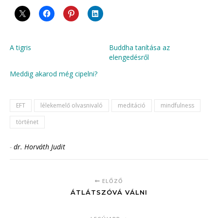
A tigris
Buddha tanítása az
elengedésről
Meddig akarod még cipelni?
EFT
lélekemelő olvasnivaló
meditáció
mindfulness
történet
-
dr. Horváth Judit
ELŐZŐ
ÁTLÁTSZÓVÁ VÁLNI