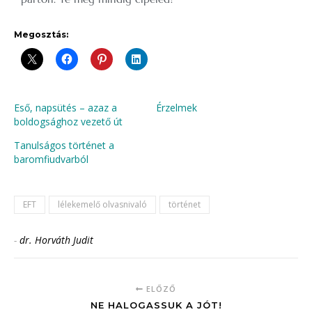
Megosztás:
Eső, napsütés – azaz a
Érzelmek
boldogsághoz vezető út
Tanulságos történet a
baromfiudvarból
EFT
lélekemelő olvasnivaló
történet
-
dr. Horváth Judit
ELŐZŐ
NE HALOGASSUK A JÓT!