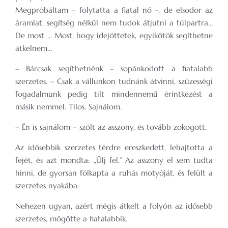
Megpróbáltam – folytatta a fiatal nő -, de elsodor az
áramlat, segítség nélkül nem tudok átjutni a túlpartra…
De most … Most, hogy idejöttetek, egyikőtök segíthetne
átkelnem…
– Bárcsak segíthetnénk – sopánkodott a fiatalabb
szerzetes. – Csak a vállunkon tudnánk átvinni, szüzességi
fogadalmunk pedig tilt mindennemű érintkezést a
másik nemmel. Tilos. Sajnálom.
– Én is sajnálom – szólt az asszony, és tovább zokogott.
Az idősebbik szerzetes térdre ereszkedett, lehajtotta a
fejét, és azt mondta: „Ülj fel.” Az asszony el sem tudta
hinni, de gyorsan fölkapta a ruhás motyóját, és felült a
szerzetes nyakába.
Nehezen ugyan, azért mégis átkelt a folyón az idősebb
szerzetes, mögötte a fiatalabbik.