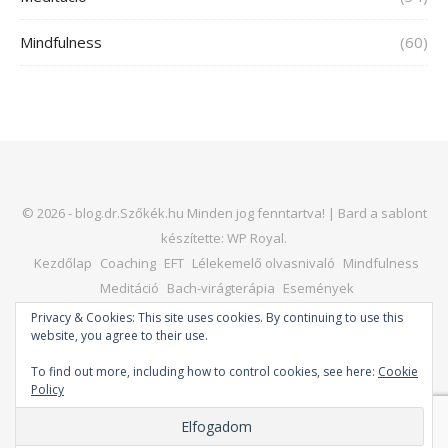
Mindfulness
(60)
© 2026 - blog.dr.Szőkék.hu Minden jog fenntartva! |
Bard a sablont
készítette:
WP Royal
.
Kezdőlap
Coaching
EFT
Lélekemelő olvasnivaló
Mindfulness
Meditáció
Bach-virágterápia
Események
Kapcsolat – dr. Horváth Judit
Honlap
Privacy & Cookies: This site uses cookies. By continuing to use this
website, you agree to their use.
To find out more, including how to control cookies, see here:
Cookie
Policy
VISSZA A TETEJÉRE