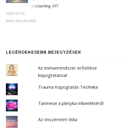
In
Coaching
,
EFT
2026-01-05
Nincs hozzászólás
LEGÉRDEKESEBB BEJEGYZÉSEK
Az immunrendszer erősítése
kopogtatással
Trauma Kopogtatás Technika
Tanmese a pletyka mibenlétéről
Az önszeretet titka