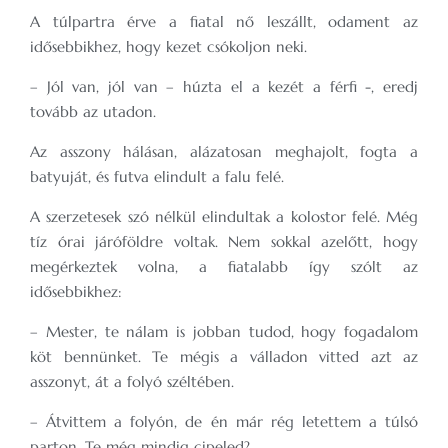
A túlpartra érve a fiatal nő leszállt, odament az
idősebbikhez, hogy kezet csókoljon neki.
– Jól van, jól van – húzta el a kezét a férfi -, eredj
tovább az utadon.
Az asszony hálásan, alázatosan meghajolt, fogta a
batyuját, és futva elindult a falu felé.
A szerzetesek szó nélkül elindultak a kolostor felé. Még
tíz órai járóföldre voltak. Nem sokkal azelőtt, hogy
megérkeztek volna, a fiatalabb így szólt az
idősebbikhez:
– Mester, te nálam is jobban tudod, hogy fogadalom
köt bennünket. Te mégis a válladon vitted azt az
asszonyt, át a folyó széltében.
– Átvittem a folyón, de én már rég letettem a túlsó
parton. Te még mindig cipeled?