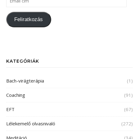
Feliratkozás
KATEGÓRIÁK
Bach-virágterápia
(1)
Coaching
(91)
EFT
(67)
Lélekemelő olvasnivaló
(272)
Meditáció
(34)