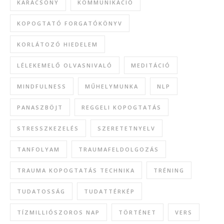
KARÁCSONY
KOMMUNIKÁCIÓ
KOPOGTATÓ FORGATÓKÖNYV
KORLÁTOZÓ HIEDELEM
LÉLEKEMELŐ OLVASNIVALÓ
MEDITÁCIÓ
MINDFULNESS
MŰHELYMUNKA
NLP
PANASZBÖJT
REGGELI KOPOGTATÁS
STRESSZKEZELÉS
SZERETETNYELV
TANFOLYAM
TRAUMAFELDOLGOZÁS
TRAUMA KOPOGTATÁS TECHNIKA
TRÉNING
TUDATOSSÁG
TUDATTÉRKÉP
TÍZMILLIÓSZOROS NAP
TÖRTÉNET
VERS