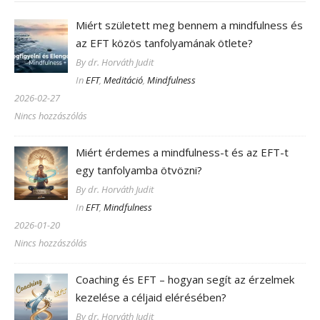
Miért született meg bennem a mindfulness és
az EFT közös tanfolyamának ötlete?
By dr. Horváth Judit
In
EFT
,
Meditáció
,
Mindfulness
2026-02-27
Nincs hozzászólás
Miért érdemes a mindfulness-t és az EFT-t
egy tanfolyamba ötvözni?
By dr. Horváth Judit
In
EFT
,
Mindfulness
2026-01-20
Nincs hozzászólás
Coaching és EFT – hogyan segít az érzelmek
kezelése a céljaid elérésében?
By dr. Horváth Judit