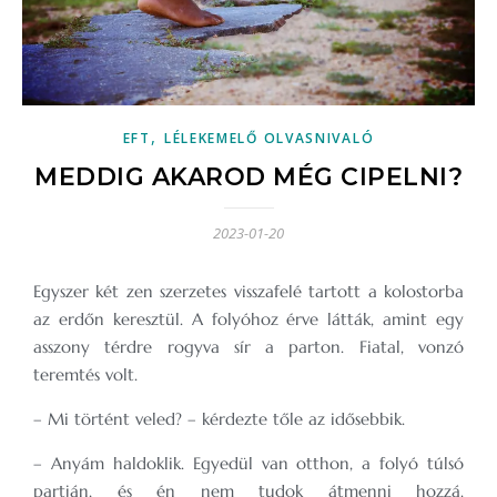
,
EFT
LÉLEKEMELŐ OLVASNIVALÓ
MEDDIG AKAROD MÉG CIPELNI?
2023-01-20
Egyszer két zen szerzetes visszafelé tartott a kolostorba
az erdőn keresztül. A folyóhoz érve látták, amint egy
asszony térdre rogyva sír a parton. Fiatal, vonzó
teremtés volt.
– Mi történt veled? – kérdezte tőle az idősebbik.
– Anyám haldoklik. Egyedül van otthon, a folyó túlsó
partján, és én nem tudok átmenni hozzá.