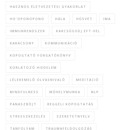
HASZNOS ÉLETVEZETÉSI GYAKORLAT
HO'OPONOPONO
HÁLA
HÚSVÉT
IMA
IMMUNRENDSZER
KARCSÚSODJ EFT-VEL
KARÁCSONY
KOMMUNIKÁCIÓ
KOPOGTATÓ FORGATÓKÖNYV
KORLÁTOZÓ HIEDELEM
LÉLEKEMELŐ OLVASNIVALÓ
MEDITÁCIÓ
MINDFULNESS
MŰHELYMUNKA
NLP
PANASZBÖJT
REGGELI KOPOGTATÁS
STRESSZKEZELÉS
SZERETETNYELV
TANFOLYAM
TRAUMAFELDOLGOZÁS