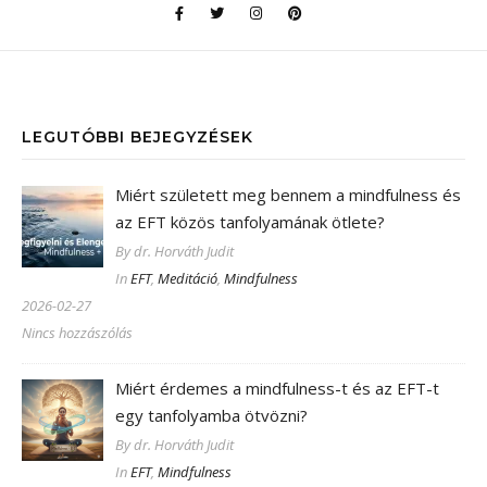
LEGUTÓBBI BEJEGYZÉSEK
Miért született meg bennem a mindfulness és
az EFT közös tanfolyamának ötlete?
By dr. Horváth Judit
In
EFT
,
Meditáció
,
Mindfulness
2026-02-27
Nincs hozzászólás
Miért érdemes a mindfulness-t és az EFT-t
egy tanfolyamba ötvözni?
By dr. Horváth Judit
In
EFT
,
Mindfulness