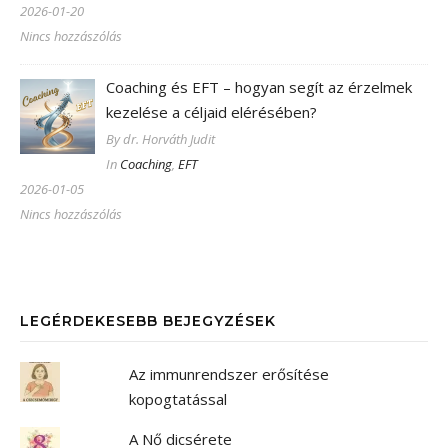
2026-01-20
Nincs hozzászólás
Coaching és EFT – hogyan segít az érzelmek
kezelése a céljaid elérésében?
By dr. Horváth Judit
In
Coaching
,
EFT
2026-01-05
Nincs hozzászólás
LEGÉRDEKESEBB BEJEGYZÉSEK
Az immunrendszer erősítése
kopogtatással
A Nő dicsérete