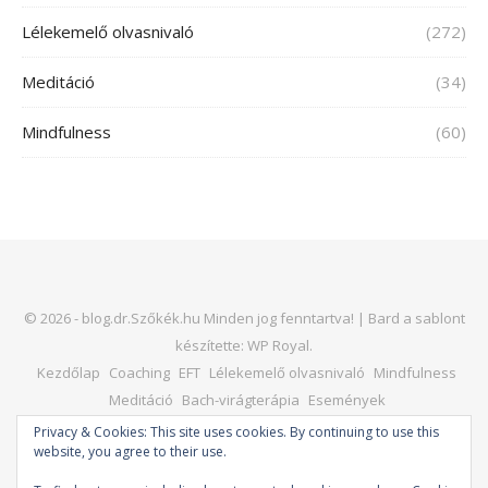
Lélekemelő olvasnivaló
(272)
Meditáció
(34)
Mindfulness
(60)
© 2026 - blog.dr.Szőkék.hu Minden jog fenntartva! |
Bard a sablont
készítette:
WP Royal
.
Kezdőlap
Coaching
EFT
Lélekemelő olvasnivaló
Mindfulness
Meditáció
Bach-virágterápia
Események
Kapcsolat – dr. Horváth Judit
Honlap
Privacy & Cookies: This site uses cookies. By continuing to use this
website, you agree to their use.