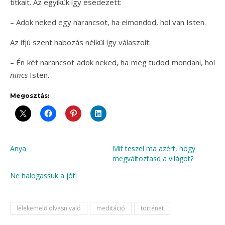
titkait. Az egyikük így esedezett:
– Adok neked egy narancsot, ha elmondod, hol van Isten.
Az ifjú szent habozás nélkül így válaszolt:
– Én két narancsot adok neked, ha meg tudod mondani, hol
nincs
Isten.
Megosztás:
Anya
Mit teszel ma azért, hogy
megváltoztasd a világot?
Ne halogassuk a jót!
lélekemelő olvasnivaló
meditáció
történet