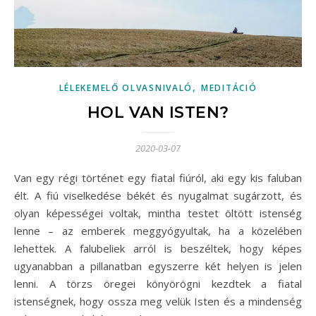
,
LÉLEKEMELŐ OLVASNIVALÓ
MEDITÁCIÓ
HOL VAN ISTEN?
2020-03-07
Van egy régi történet egy fiatal fiúról, aki egy kis faluban
élt. A fiú viselkedése békét és nyugalmat sugárzott, és
olyan képességei voltak, mintha testet öltött istenség
lenne – az emberek meggyógyultak, ha a közelében
lehettek. A falubeliek arról is beszéltek, hogy képes
ugyanabban a pillanatban egyszerre két helyen is jelen
lenni. A törzs öregei könyörögni kezdtek a fiatal
istenségnek, hogy ossza meg velük Isten és a mindenség